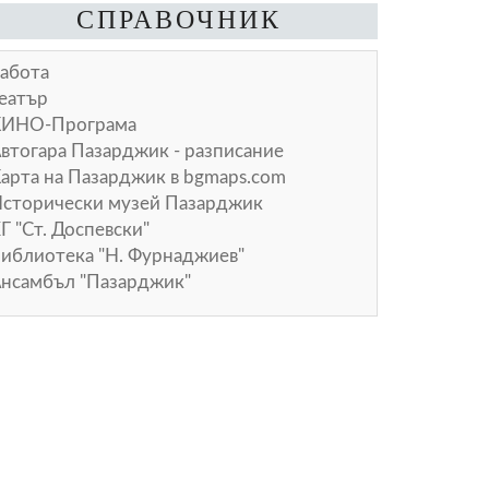
СПРАВОЧНИК
абота
еатър
КИНО-Програма
втогара Пазарджик - разписание
арта на Пазарджик в
bgmaps.com
сторически музей Пазарджик
Г "Ст. Доспевски"
иблиотека "Н. Фурнаджиев"
нсамбъл "Пазарджик"