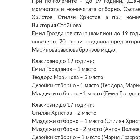
При по-големите – до 19 години, „Шам
момчетата и момичетата отборно. Състав
Христов, Стилян Христов, а при моми
Виктория Стойнова.
Емил Грозданов стана шампион до 19 годи
повече от 70 точки преднина пред втори
Маринова завоюва бронзов медал.
Класиране до 19 години:
Емил Грозданов – 1 място
Теодора Маринова – 3 място
Девойки отборно - 1 място (Теодора, Мари
Младежи отборно - 1 място (Емил Гроздано
Класиране до 17 години:
Стилян Христов – 2 място
Младежи отборно – 1 място (Стилян Христо
Младежи отборно - 2 място (Антон Велчев
Девойки отборно – 1 място (Мария Лазаро