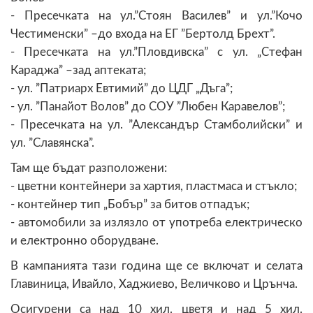
- Пресечката на ул.”Стоян Василев” и ул.”Кочо
Честименски” –до входа на ЕГ ”Бертолд Брехт”.
- Пресечката на ул.”Пловдивска” с ул. „Стефан
Караджа” –зад аптеката;
- ул. ”Патриарх Евтимий” до ЦДГ „Дъга”;
- ул. ”Панайот Волов” до СОУ ”Любен Каравелов”;
- Пресечката на ул. ”Александър Стамболийски” и
ул. ”Славянска”.
Там ще бъдат разположени:
- цветни контейнери за хартия, пластмаса и стъкло;
- контейнер тип „Бобър” за битов отпадък;
- автомобили за излязло от употреба електрическо
и електронно оборудване.
В кампанията тази година ще се включат и селата
Главиница, Ивайло, Хаджиево, Величково и Црънча.
Осигурени са над 10 хил. цветя и над 5 хил.