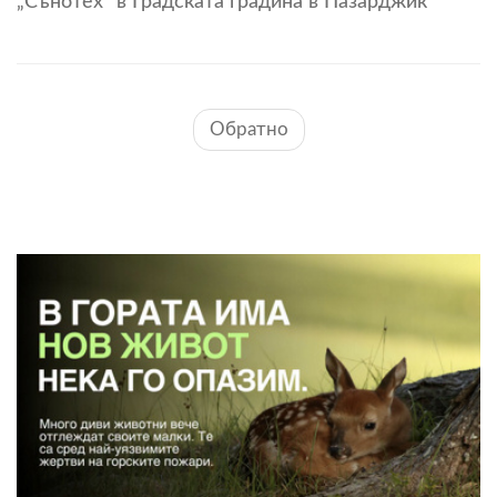
„Сънотех“ в Градската градина в Пазарджик
Обратно