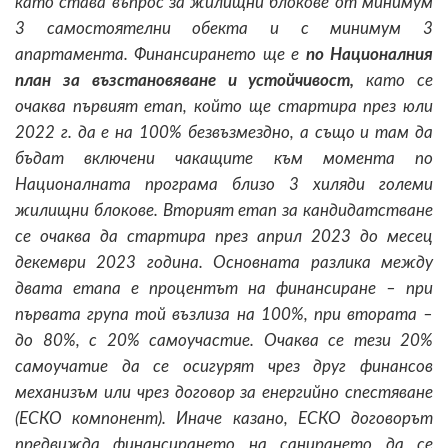
като става въпрос за жилищни блокове от минимум
3 самостоятелни обекта и с минимум 3
апартамента. Финансирането ще е
по Националния
план за възстановяване и устойчивост,
като се
очаква първият етап, който ще стартира през юли
2022 г. да е на 100% безвъзмездно, а също и там да
бъдат включени чакащите към момента по
Националната програма близо 3 хиляди големи
жилищни блокове. Вторият етап за кандидатстване
се очаква да стартира през април 2023 до месец
декември 2023 година. Основната разлика между
двата етапа е процентът на финансиране – при
първата група той възлиза на 100%, при втората –
до 80%, с 20% самоучастие. Очаква се тези 20%
самоучатие да се осигурят чрез друг финансов
механизъм или чрез договор за енергийно спестяване
(ЕСКО компонент). Иначе казано, ЕСКО договорът
предвижда финансирането на санирането да се