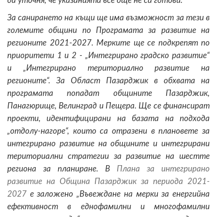
да уточня, че указанията все още не са готови.
За санирането на къщи ще има възможност за тези в
големите общини по Програмата за развитие на
регионите 2021-2027. Мерките ще се подкрепят по
приоритети 1 и 2 - „Интегрирано градско развитие“
и „Интегрирано териториално развитие на
регионите“. За Област Пазарджик в обхвата на
програмата попадат общините Пазарджик,
Панагюрище, Велинград и Пещера. Ще се финансират
проекти, идентифицирани на базата на подхода
„отдолу-нагоре“, които са отразени в плановете за
интегрирано развитие на общините и интегрирани
териториални стратегии за развитие на шестте
региона за планиране. В
Плана за интегрирано
развитие на Община Пазарджик за периода 2021-
2027
е заложено „Въвеждане на мерки за енергийна
ефективност в еднофамилни и многофамилни