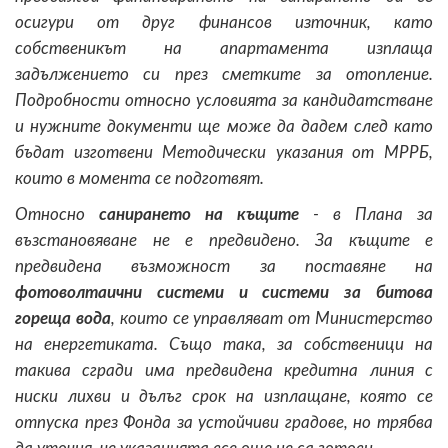
осигури от друг финансов източник, като
собственикът на апартамента изплаща
задължението си през сметките за отопление.
Подробности относно условията за кандидатстване
и нужните документи ще може да дадем след като
бъдат изготвени Методически указания от МРРБ,
които в момента се подготвят.
Относно
санирането на къщите
- в Плана за
възстановяване не е предвидено. За къщите е
предвидена възможност за поставяне на
фотоволтаични системи и системи за битова
гореща вода
, които се управляват от Министерство
на енергетиката. Също така, за собственици на
такива сгради има предвидена кредитна линия с
ниски лихви и дълъг срок на изплащане, която се
отпуска през Фонда за устойчиви градове, но трябва