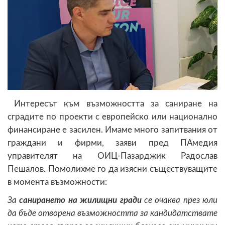
Интересът към възможността за саниране на
сградите по проекти с европейско или национално
финансиране е засилен. Имаме много запитвания от
граждани и фирми, заяви пред ПАмедия
управителят на ОИЦ-Пазарджик Радослав
Пешалов. Помолихме го да изясни съществуващите
в момента възможности:
За
санирането на жилищни гради
се очаква през юли
да бъде отворена възможността за кандидатствате