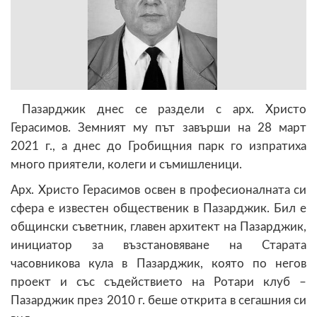
Пазарджик днес се раздели с арх. Христо
Герасимов. Земният му път завърши на 28 март
2021 г., а днес до Гробищния парк го изпратиха
много приятели, колеги и съмишленици.
Арх. Христо Герасимов освен в професионалната си
сфера е известен общественик в Пазарджик. Бил е
общински съветник, главен архитект на Пазарджик,
инициатор за възстановяване на Старата
часовникова кула в Пазарджик, която по негов
проект и със съдействието на Ротари клуб –
Пазарджик през 2010 г. беше открита в сегашния си