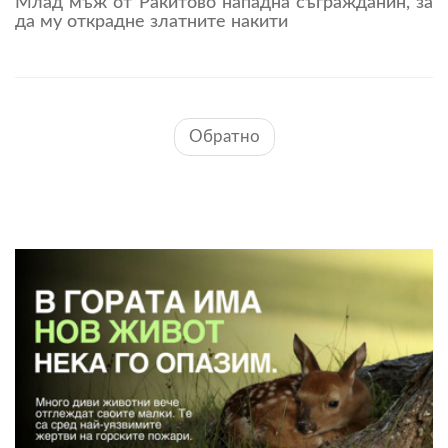
Млад мъж от Ракитово нападна съгражданин, за
да му открадне златните накити
Обратно