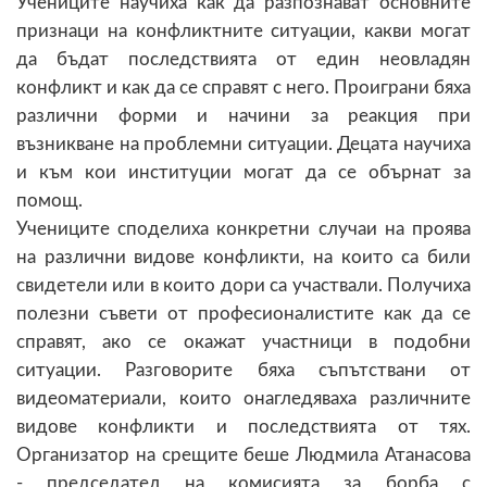
Учениците научиха как да разпознават основните
признаци на конфликтните ситуации, какви могат
да бъдат последствията от един неовладян
конфликт и как да се справят с него. Проиграни бяха
различни форми и начини за реакция при
възникване на проблемни ситуации. Децата научиха
и към кои институции могат да се обърнат за
помощ.
Учениците споделиха конкретни случаи на проява
на различни видове конфликти, на които са били
свидетели или в които дори са участвали. Получиха
полезни съвети от професионалистите как да се
справят, ако се окажат участници в подобни
ситуации. Разговорите бяха съпътствани от
видеоматериали, които онагледяваха различните
видове конфликти и последствията от тях.
Организатор на срещите беше Людмила Атанасова
- председател на комисията за борба с