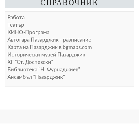
СПРАВОЧНИК
Работа
Театър
КИНО-Програма
Автогара Пазарджик - разписание
Карта на Пазарджик в
bgmaps.com
Исторически музей Пазарджик
ХГ "Ст. Доспевски"
Библиотека "Н. Фурнаджиев"
Ансамбъл "Пазарджик"