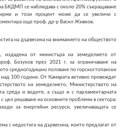
 на БКДМП се наблюдава с около 20% съкращаване
фирми и този процент може да се увеличи с
коментира още проф. др-р Васил Живков.
стига на дървесина на вниманието на обществото
а, издадена от министъра на земеделието от
роф. Бозуков през 2021 г. за ограничаване на
ното средногодишно ползване по горскостопански
т над 100 години. От Камарата активно провеждат
стерството на земеделието, Министерството на
та среда и водите, а също и с парламентарната
 с цел решаване на основните проблеми в сектора:
зходи за енергийни ресурси, увеличаващата се
ема с недостига на дървесина, които предлагат от