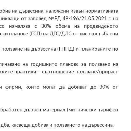
добив на дървесина, наложени извън нормативната
никващи от заповед №РД 49-196/21.05.2021 г. на
 се намалява с 30% обема на предвиденото
ски планове (ГСП) на ДГС/ДЛС от високостъблени
а ползване на дървесина (ГППД) и планираните по
личаване на годишните планове за ползване на
йските практики – съотношение ползване/прираст
ни фирми, които могат да добиват до 30% от
еобработен дървен материал (митнически тарифен
дба, касаеща добива и ползването на дървесина.