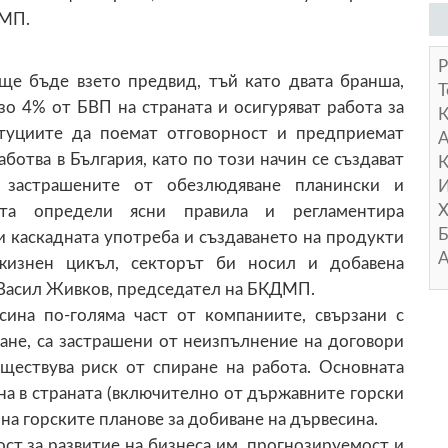
ДМП.
Р
ще бъде взето предвид, тъй като двата бранша,
Т
о 4% от БВП на страната и осигуряват работа за
туциите да поемат отговорност и предприемат
А
ботва в България, като по този начин се създават
К
 застрашените от обезлюдяване планински и
И
Х
ата определи ясни правила и регламентира
Б
и каскадната употреба и създаването на продукти
А
жизнен цикъл, секторът би носил и добавена
р Васил Живков, председател на БКДМП.
сина по-голяма част от компаниите, свързани с
не, са застрашени от неизпълнение на договори
ъществува риск от спиране на работа. Основната
на в страната (включително от държавните горски
на горските планове за добиване на дървесина.
ост за развитие на бизнеса им, прогнозируемост и