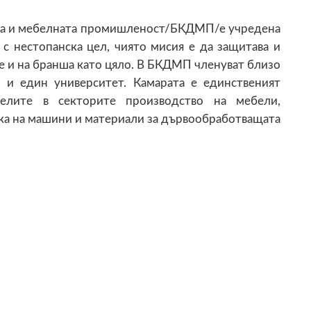
та и мебелната промишленост/БКДМП/е учредена
с нестопанска цел, чиято мисия е да защитава и
е и на бранша като цяло. В БКДМП членуват близо
 и един университет. Камарата е единственият
елите в секторите производство на мебели,
ка на машини и материали за дървообработващата