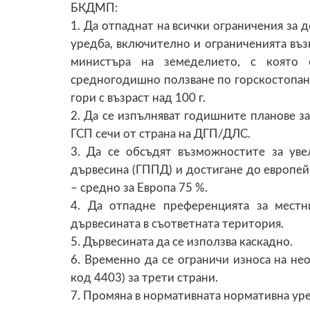
БКДМП:
1. Да отпаднат на всички ограничения за 
уредба, включително и ограниченията въз
министъра на земеделието, с която
средногодишно ползване по горскостопан
гори с възраст над 100 г.
2. Да се изпълняват годишните планове з
ГСП сечи от страна на ДГП/ДЛС.
3. Да се обсъдят възможностите за уве
дървесина (ГППД) и достигане до европе
– средно за Европа 75 %.
4. Да отпадне преференцията за мест
дървесината в съответната територия.
5. Дървесината да се използва каскадно.
6. Временно да се ограничи износа на н
код 4403) за трети страни.
7. Промяна в нормативната нормативна уре