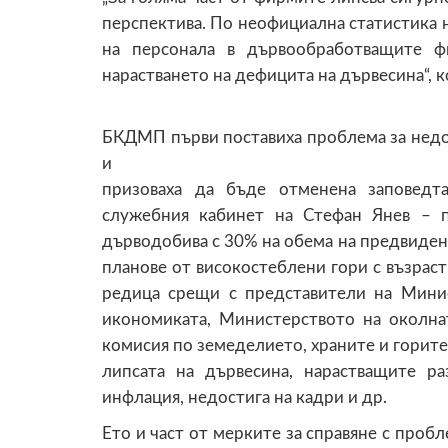
перспектива. По неофициална статистика
на персонала в дървообработващите 
нарастването на дефицита на дървесина“, 
БКДМП първи поставиха проблема за недо
и
призоваха да бъде отменена заповедт
служебния кабинет на Стефан Янев – п
дърводобива с 30% на обема на предвиде
планове от високостеблени гори с възрас
редица срещи с представители на Мини
икономиката, Министерството на околна
комисия по земеделието, храните и горите
липсата на дървесина, нарастващите ра
инфлация, недостига на кадри и др.
Ето и част от мерките за справяне с пробл