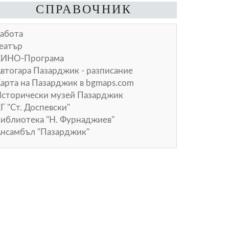
СПРАВОЧНИК
абота
еатър
КИНО-Програма
втогара Пазарджик - разписание
арта на Пазарджик в
bgmaps.com
сторически музей Пазарджик
Г "Ст. Доспевски"
иблиотека "Н. Фурнаджиев"
нсамбъл "Пазарджик"