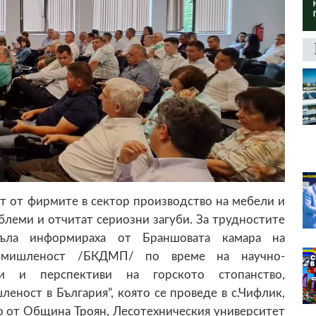
ст от фирмите в сектор производство на мебели и
леми и отчитат сериозни загуби. За трудностите
съла информираха от Браншовата камара на
ромишленост /БКДМП/ по време на научно-
ми и перспективи на горското стопанство,
ност в България”, която се проведе в с.Чифлик,
о от Община Троян, Лесотехническия университет