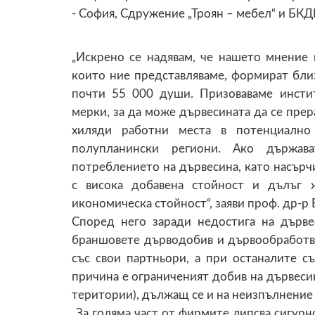
- София, Сдружение „Троян – мебел“ и БК
„Искрено се надявам, че нашето мнение 
които ние представляваме, формират близ
почти 55 000 души. Призоваваме инсти
мерки, за да може дървесината да се прера
хиляди работни места в потенциално
полупланински региони. Ако държав
потреблението на дървесина, като насърч
с висока добавена стойност и дълъг 
икономическа стойност“, заяви проф. др-
Според него заради недостига на дърве
браншовете дърводобив и дървообработва
със свои партньори, а при останалите с
причина е ограниченият добив на дървеси
територии), дължащ се и на неизпълнение 
„За голяма част от фирмите липсва сигурн