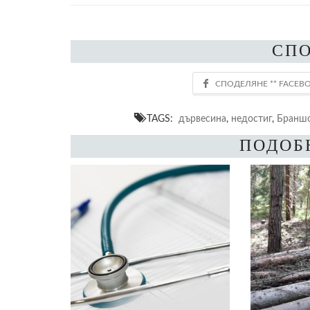
СП
TAGS:
дървесина
,
недостиг
,
Браншо
ПОДОБ