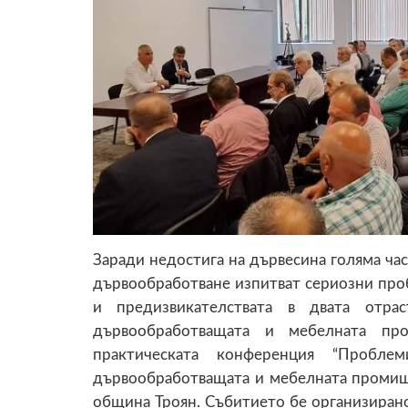
Заради недостига на дървесина голяма ча
дървообработване изпитват сериозни проб
и предизвикателствата в двата отра
дървообработващата и мебелната п
практическата конференция “Пробле
дървообработващата и мебелната промишле
община Троян. Събитието бе организиран