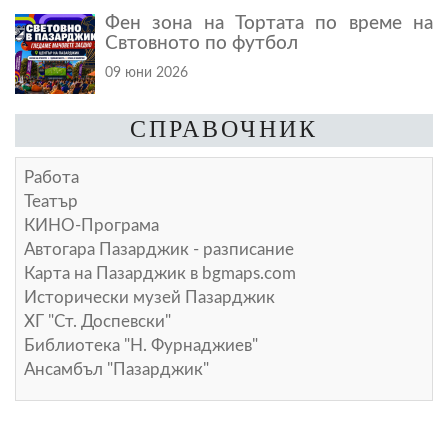
Фен зона на Тортата по време на
Свтовното по футбол
09 юни 2026
СПРАВОЧНИК
Работа
Театър
КИНО-Програма
Автогара Пазарджик - разписание
Карта на Пазарджик в
bgmaps.com
Исторически музей Пазарджик
ХГ "Ст. Доспевски"
Библиотека "Н. Фурнаджиев"
Ансамбъл "Пазарджик"