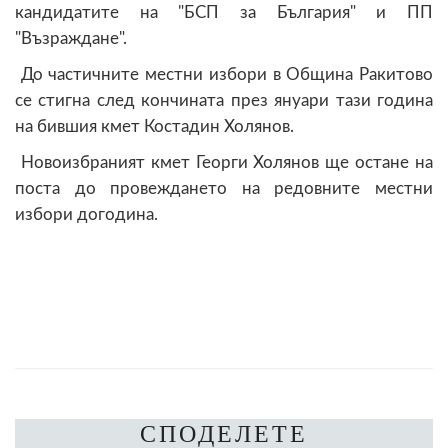
кандидатите на "БСП за България" и ПП
"Възраждане".
До частичните местни избори в Община Ракитово
се стигна след кончината през януари тази година
на бившия кмет Костадин Холянов.
Новоизбраният кмет Георги Холянов ще остане на
поста до провеждането на редовните местни
избори догодина.
СПОДЕЛЕТЕ