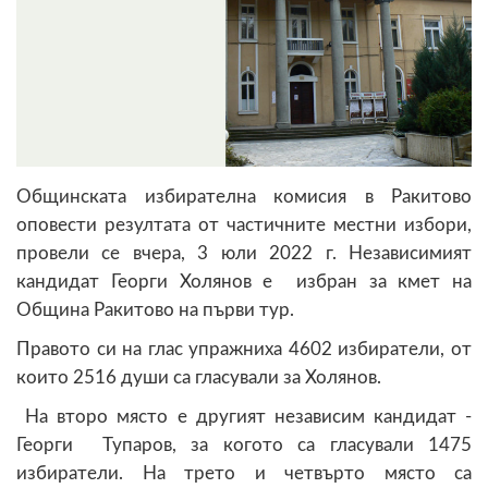
Общинската избирателна комисия в Ракитово
оповести резултата от частичните местни избори,
провели се вчера, 3 юли 2022 г. Независимият
кандидат Георги Холянов е избран за кмет на
Община Ракитово на първи тур.
Правото си на глас упражниха 4602 избиратели, от
които 2516 души са гласували за Холянов.
На второ място е другият независим кандидат -
Георги Тупаров, за когото са гласували 1475
избиратели. На трето и четвърто място са