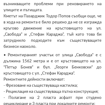
възникващите проблеми при реновирането на
улиците и пътищата.
Кметът на Пазарджик Тодор Попов съобщи още, че
в хода на ремонта е било решено да не се изгражда
кръгово движение на кръстовището на ул.
„Свобода” и „Стефан Караджа”, тъй като това би
затруднило подходите към съществуващите
бизнеси наоколо.
• Ремонтираният участък от улица „Свобода“ е с
дължина 1562 метра и е от кръстовището на ул.
“Петър Бонев“ и бул. „Георги Бенковски“ до
кръстовището с ул. „Стефан Караджа“.
Ремонтните дейности включват:
- Фрезоване на съществуваща настилка;
- Рециклация на съществуваща пътна конструкция;
- Полагане на 2 пласта асфалт при студено
рециклиране и 3 пласта при локалните ремонти;