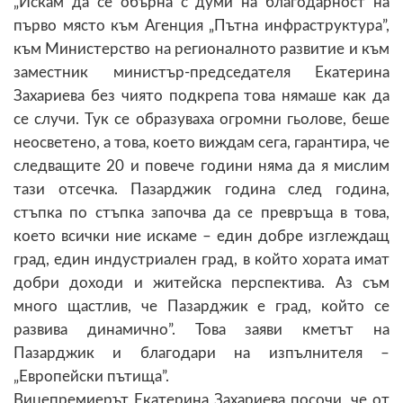
„Искам да се обърна с думи на благодарност на
първо място към Агенция „Пътна инфраструктура”,
към Министерство на регионалното развитие и към
заместник министър-председателя Екатерина
Захариева без чиято подкрепа това нямаше как да
се случи. Тук се образуваха огромни гьолове, беше
неосветено, а това, което виждам сега, гарантира, че
следващите 20 и повече години няма да я мислим
тази отсечка. Пазарджик година след година,
стъпка по стъпка започва да се превръща в това,
което всички ние искаме – един добре изглеждащ
град, един индустриален град, в който хората имат
добри доходи и житейска перспектива. Аз съм
много щастлив, че Пазарджик е град, който се
развива динамично”. Това заяви кметът на
Пазарджик и благодари на изпълнителя –
„Европейски пътища”.
Вицепремиерът Екатерина Захариева посочи, че от