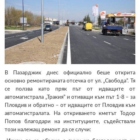
В Пазарджик днес официално беше открита
основно ремонтираната отсечка от ул. „Свобода”. Тя
се ползва като пряк път от идващите от
автомагистрала „Тракия” и отиващи към път 1-8 – за
Пловдив и обратно – от идващите от Пловдив към
автомагистралата. На откриването кметът Тодор
Попов благодари на институциите, съдействали
този належащ ремонт да се случи: