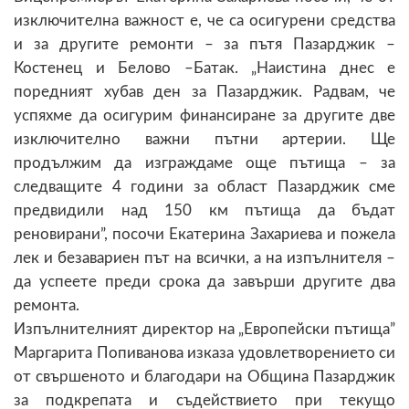
изключителна важност е, че са осигурени средства
и за другите ремонти – за пътя Пазарджик –
Костенец и Белово –Батак. „Наистина днес е
поредният хубав ден за Пазарджик. Радвам, че
успяхме да осигурим финансиране за другите две
изключително важни пътни артерии. Ще
продължим да изграждаме още пътища – за
следващите 4 години за област Пазарджик сме
предвидили над 150 км пътища да бъдат
реновирани”, посочи Екатерина Захариева и пожела
лек и безавариен път на всички, а на изпълнителя –
да успеете преди срока да завърши другите два
ремонта.
Изпълнителният директор на „Европейски пътища”
Маргарита Попиванова изказа удовлетворението си
от свършеното и благодари на Община Пазарджик
за подкрепата и съдействието при текущо