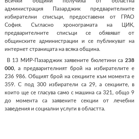
Всички общини получиха от областна
администрация Пазарджик предварителните
избирателни списъци, предоставени от ГРАО
София. Съгласно хронограмата на ЦИК,
предварителните списъци се обявяват от
общинските администрации и се публикуват на
интернет страницата на всяка община.
В 13 МИР-Пазарджик заявените бюлетини са
23
8
000
, а предварителният брой на избирателите е
236 986. Общият брой на секциите към момента е
359. С под 300 избиратели са 29, а секциите, в
които ще се гласува само с машина са 321, общо 9
до момента са заявените секции от лечебни
заведения и социални услуги в областта.