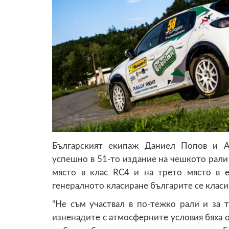
Българският екипаж Даниел Попов и Ан
успешно в 51-то издание на чешкото рали
място в клас RC4 и на трето място в 
генералното класиране българите се класир
“Не съм участвал в по-тежко рали и за 
изненадите с атмосферните условия бяха о