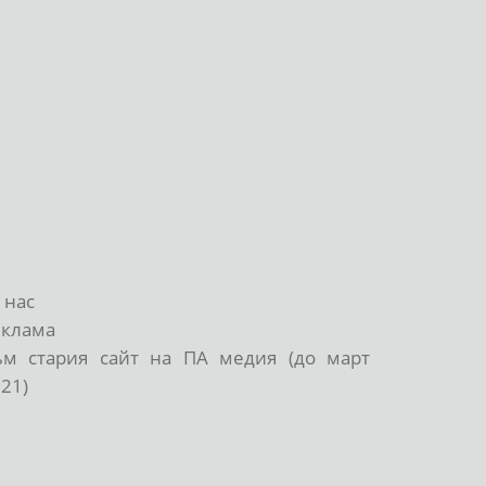
 нас
еклама
ъм стария сайт на ПА медия (до март
21)