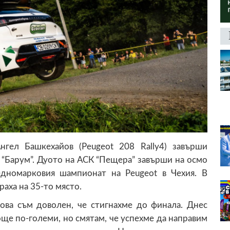
гел Башкехайов (Peugeot 208 Rally4) завърши
 “Барум”. Дуото на АСК “Пещера” завърши на осмо
едномарковия шампионат на Peugeot в Чехия. В
аха на 35-то място.
това съм доволен, че стигнахме до финала. Днес
ще по-големи, но смятам, че успехме да направим