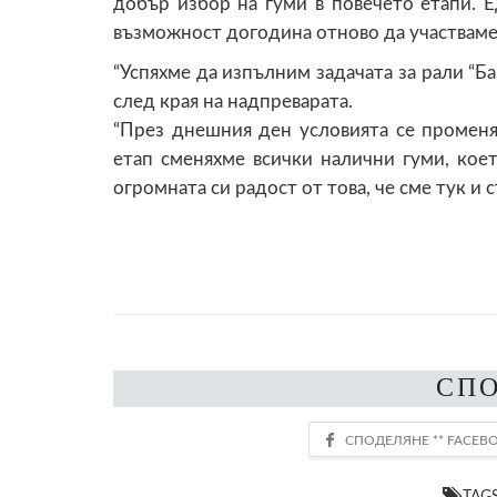
добър избор на гуми в повечето етапи. Е
възможност догодина отново да участваме”
“Успяхме да изпълним задачата за рали “Ба
след края на надпреварата.
“През днешния ден условията се променя
етап сменяхме всички налични гуми, коет
огромната си радост от това, че сме тук и 
СП
TAG