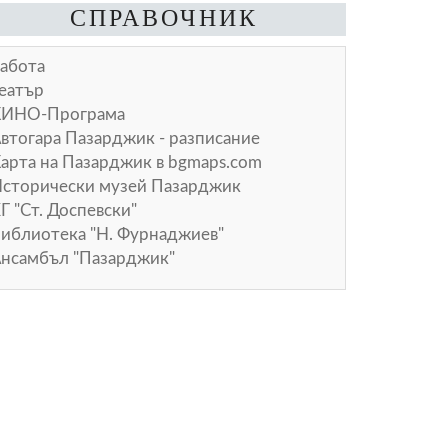
СПРАВОЧНИК
абота
еатър
КИНО-Програма
втогара Пазарджик - разписание
арта на Пазарджик в
bgmaps.com
сторически музей Пазарджик
Г "Ст. Доспевски"
иблиотека "Н. Фурнаджиев"
нсамбъл "Пазарджик"