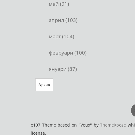
май (91)
април (103)
март (104)
февруари (100)
януари (87)
Архив
e107 Theme based on "Voux" by
ThemeXpose
whic
license.