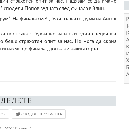
дин страхотен опит за нас. Надявам се да имаме
, сподели Попов веднага след финала в Злин.
рум”. На финала сме!”, бяха първите думи на Ангел
Р
Т
ха постоянно, буквално за всеки един специален
А
о беше страхотен опит за нас. Не мога да скрия
К
стигнахме до финала”, допълни навигаторът.
И
Х
Б
А
ОДЕЛЕТЕ
S:
АСК “Пещера”