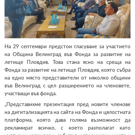
На 29 септември предстои гласуване за участието
на Община Велинград във Фонда за развитие на
летище Пловдив. Това стана ясно на среща на
Фонда за развитие на летище Пловдив, която събра
на едно място представители от няколко общини
във Велинград с цел разширението на членовете,
участващи във фонда.
„Представихме презентация пред новите членове
на дигитализацията на сайта на Фонда и цялостната
платформа, която дава голяма възможност да
рекламират всичко, с което разполагат като