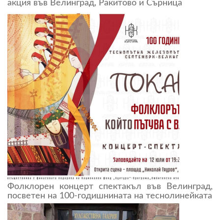
акция във Велинград, Ракитово и Сърница
Фолклорен концерт спектакъл във Велинград,
посветен на 100-годишнината на теснолинейката