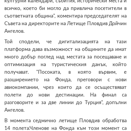
културни календари, събития, исторически места и
всичко, което би могло да привлича посетители в
съответната община", коментира председателят на
Съвета на директорите на Летище Пловдив Дойчин
Ангелов.
Той сподели, че дигитализацията на тази
платформа дава възможност на общините да имат
много добър поглед над местата за посещаване и
оптимизация на туристическия данък, който
получават. "Посоката, в която вървим, е
разширението на Фонда, преговори с нови
авиокомпании, чрез които да се осъществяват
полети до нови дестинации. На финал са
разговорите и за две линии до Турция", допълни
Ангелов.
В момента седмично летище Пловдив обработва
14 полета.Членове на Фонда към този момент са