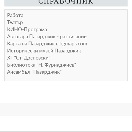
СПРАВОЧНИК
Работа
Театър
КИНО-Програма
Автогара Пазарджик - разписание
Карта на Пазарджик в
bgmaps.com
Исторически музей Пазарджик
ХГ "Ст. Доспевски"
Библиотека "Н. Фурнаджиев"
Ансамбъл "Пазарджик"