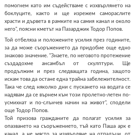
помогнем като им съдействаме с изхвърлянето на
боклуците, както и ще изрежем самораслите
храсти и дървета в рамките на самия канал и около
него", поясни кметът на Пазарджик Тодор Попов.
Той отбеляза и положените усилия през годините,
за да може съоръжението да придобие още едно
знаково значение. "Знаете, по неговото протежение
създадохме ансамбъл от скулптури. Ще
продължим и през следващата година, защото
искам това да остане една трайна забележителност.
Така че след няколко дни с пускането на водата се
надявам да се върнем към този пролетно-летен по-
усмихнат и по-слънчев начин на живот", сподели
още Тодор Попов.
Той призова гражданите да полагат усилия за
опазването на съоръжението, тъй като Паша арк е
канал, а не място за изхвърляне на отпадъци, от