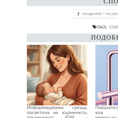
СП
TAGS:
COVI
ПОДОБ
Информационна среща,
Показате
посветена на кърменето,
във во
организират РЗИ -
мрежа на