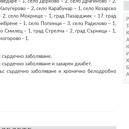
оведаре – 1, село Дорково – 2, село Драгиново – 2,
 Калугерово – 2, село Карабунар – 1, село Козарско
– 2, село Мокрище – 1, град Пазарджик – 17, град
Р
ибрене – 1, село Попинци – 3, село Радилово – 1,
Т
ло Смилец – 1, град Стрелча – 2, град Сърница – 1,
ногорово - 1.
А
К
И
 сърдечно заболяване.
Х
 сърдечно заболяване и захарен диабет.
Б
ъс сърдечно заболяване и хронично белодробно
А