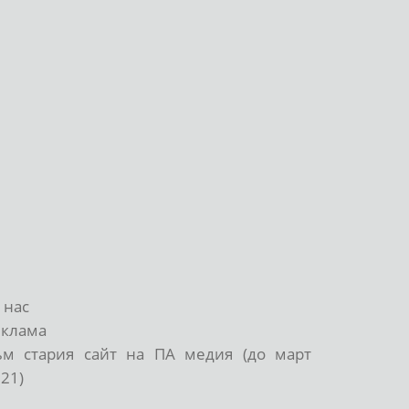
 нас
еклама
ъм стария сайт на ПА медия (до март
21)