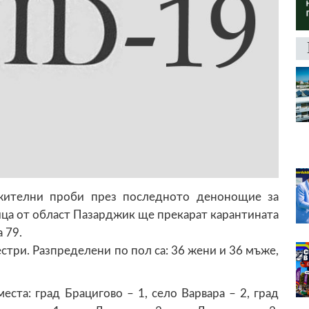
ителни проби през последното денонощие за
ица от област Пазарджик ще прекарат карантината
 79.
стри. Разпределени по пол са: 36 жени и 36 мъже,
ста: град Брацигово – 1, село Варвара – 2, град