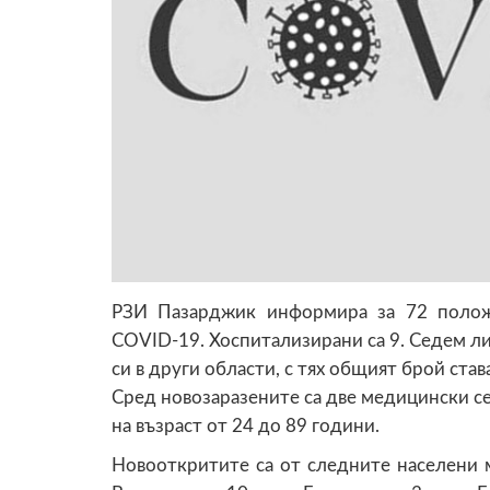
РЗИ Пазарджик информира за 72 полож
COVID-19. Хоспитализирани са 9. Седем л
си в други области, с тях общият брой става
Сред новозаразените са две медицински се
на възраст от 24 до 89 години.
Новооткритите са от следните населени ме