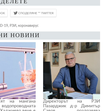
ОДЕЛЕТЕ
D-19
,
РЗИ
,
коронавирус
НИ НОВИНИ
лят на мангана
Директорът на РЗИ
допроводната
Пазарджик д-р Димитър
 Хаджиево вече е
Савов, поздравява