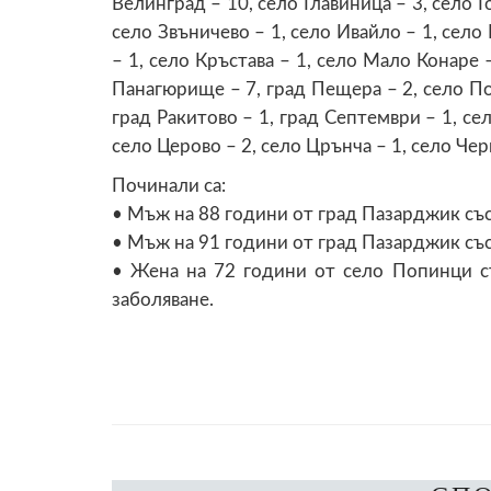
Велинград – 10, село Главиница – 3, село Г
село Звъничево – 1, село Ивайло – 1, село
– 1, село Кръстава – 1, село Мало Конаре 
Панагюрище – 7, град Пещера – 2, село По
град Ракитово – 1, град Септември – 1, се
село Церово – 2, село Црънча – 1, село Чер
Починали са:
• Мъж на 88 години от град Пазарджик със
• Мъж на 91 години от град Пазарджик със
• Жена на 72 години от село Попинци с
заболяване.