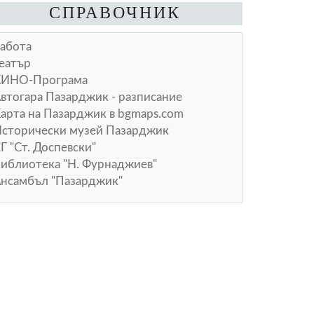
СПРАВОЧНИК
абота
еатър
КИНО-Програма
втогара Пазарджик - разписание
арта на Пазарджик в
bgmaps.com
сторически музей Пазарджик
Г "Ст. Доспевски"
иблиотека "Н. Фурнаджиев"
нсамбъл "Пазарджик"