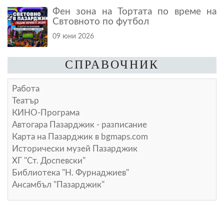
Фен зона на Тортата по време на
Свтовното по футбол
09 юни 2026
СПРАВОЧНИК
Работа
Театър
КИНО-Програма
Автогара Пазарджик - разписание
Карта на Пазарджик в
bgmaps.com
Исторически музей Пазарджик
ХГ "Ст. Доспевски"
Библиотека "Н. Фурнаджиев"
Ансамбъл "Пазарджик"