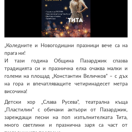
„Коледните и Новогодишни празници вече са на
прага ни!
И тази година Община Пазарджик спазва
традицията си и празнична елха очаква малки и
големи на площад „Константин Величков” – с дъх
на гора и впечатляващите четиринадесет метра
височина!
Детски хор „Слава Русева”, театрална къща
„Пластилин” с обичани актьори от Пазарджик,
зареждащи песни на поп изпълнителката Тита,
много светлини и празнична заря са част от