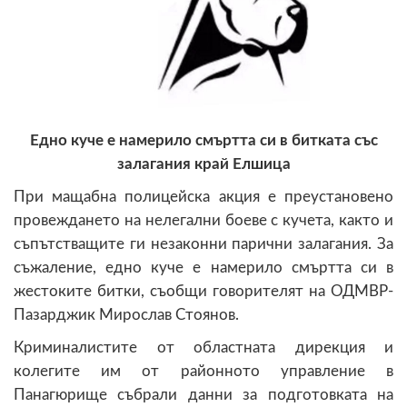
Едно куче е намерило смъртта си в битката със
залагания край Елшица
При мащабна полицейска акция е преустановено
провеждането на нелегални боеве с кучета, както и
съпътстващите ги незаконни парични залагания. За
съжаление, едно куче е намерило смъртта си в
жестоките битки, съобщи говорителят на ОДМВР-
Пазарджик Мирослав Стоянов.
Криминалистите от областната дирекция и
колегите им от районното управление в
Панагюрище събрали данни за подготовката на