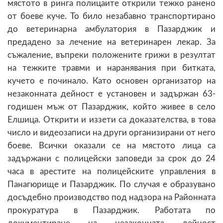
мястото в ринга полицаите открили тежко ранено
от боеве куче. То било незабавно транспортирано
до ветеринарна амбулатория в Пазарджик и
предадено за лечение на ветеринарен лекар. За
съжаление, въпреки положените грижи в резултат
на тежките травми и наранявания при битката,
кучето е починало. Като основен организатор на
незаконната дейност е установен и задържан 63-
годишен мъж от Пазарджик, който живее в село
Елшица. Открити и иззети са доказателства, в това
число и видеозаписи на други организирани от него
боеве. Всички оказали се на мястото лица са
задържани с полицейски заповеди за срок до 24
часа в арестите на полицейските управления в
Панагюрище и Пазарджик. По случая е образувано
досъдебно производство под надзора на Районната
прокуратура в Пазарджик. Работата по