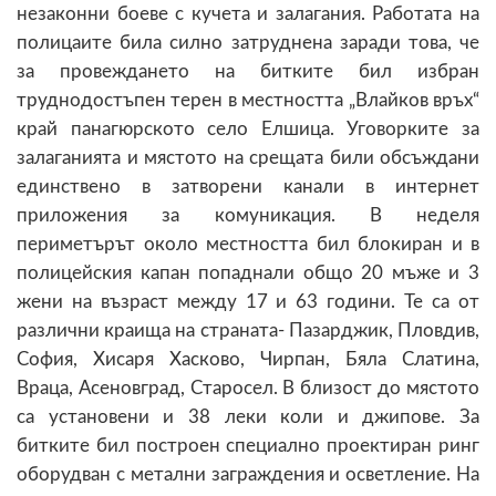
незаконни боеве с кучета и залагания. Работата на
полицаите била силно затруднена заради това, че
за провеждането на битките бил избран
труднодостъпен терен в местността „Влайков връх“
край панагюрското село Елшица. Уговорките за
залаганията и мястото на срещата били обсъждани
единствено в затворени канали в интернет
приложения за комуникация. В неделя
периметърът около местността бил блокиран и в
полицейския капан попаднали общо 20 мъже и 3
жени на възраст между 17 и 63 години. Те са от
различни краища на страната- Пазарджик, Пловдив,
София, Хисаря Хасково, Чирпан, Бяла Слатина,
Враца, Асеновград, Старосел. В близост до мястото
са установени и 38 леки коли и джипове. За
битките бил построен специално проектиран ринг
оборудван с метални заграждения и осветление. На