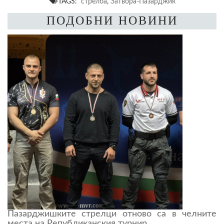
TAGS:
стрелба
,
Затвора-Пазарджик
ПОДОБНИ НОВИНИ
Пазарджишките стрелци отново са в челните
места на Републиканския турнир