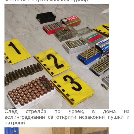
След стрелба по човек, в дома на
велинградчанин са открити незаконни пушки и
патрони