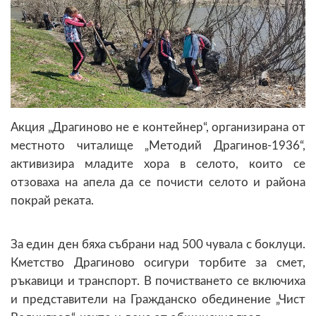
Акция „Драгиново не е контейнер“, организирана от
местното читалище „Методий Драгинов-1936“,
активизира младите хора в селото, които се
отзоваха на апела да се почисти селото и района
покрай реката.
За един ден бяха събрани над 500 чувала с боклуци.
Кметство Драгиново осигури торбите за смет,
ръкавици и транспорт. В почистването се включиха
и представители на Гражданско обединение „Чист