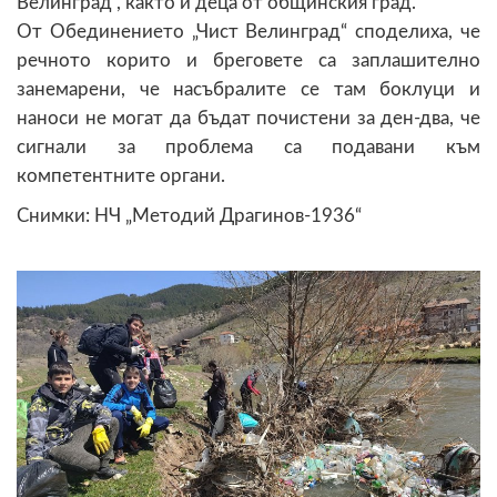
Велинград“, както и деца от общинския град.
От Обединението „Чист Велинград“ споделиха, че
речното корито и бреговете са заплашително
занемарени, че насъбралите се там боклуци и
наноси не могат да бъдат почистени за ден-два, че
сигнали за проблема са подавани към
компетентните органи.
Снимки: НЧ „Методий Драгинов-1936“