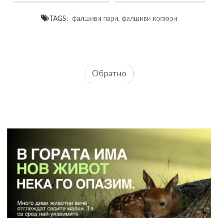
TAGS:
фалшиви пари
,
фалшиви копюри
Обратно