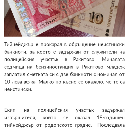
Тийнейджър е прокарал в обръщение неистински
банкноти, за което е задържан от служители на
полицейския участък в Ракитово. Миналата
седмица на бензиностанция в Ракитово младеж
заплатил сметката си с две банкноти с номинал от
10 лева всяка. Малко по-късно се оказало, че те са
неистински.
Екип на полицейския участък задържал
извършителя, който се оказал 19-годишен
тийнейджър от родопското градче. Последвала