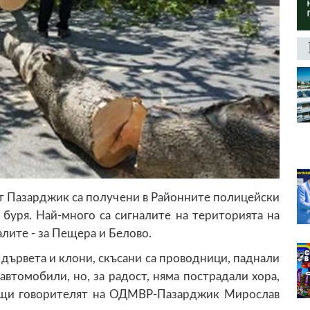
ст Пазарджик са получени в Районните полицейски
 буря. Най-много са сигналите на територията на
алите - за Пещера и Белово.
дървета и клони, скъсани са проводници, паднали
втомобили, но, за радост, няма пострадали хора,
общи говорителят на ОДМВР-Пазарджик Мирослав