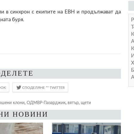
ли в синхрон с екипите на ЕВН и продължават да
ната буря.
Р
Т
А
К
И
Х
Б
ОДЕЛЕТЕ
А
ршени клони
,
ОДМВР-Пазарджик
,
вятър
,
щети
НИ НОВИНИ