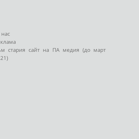
 нас
еклама
ъм стария сайт на ПА медия (до март
21)