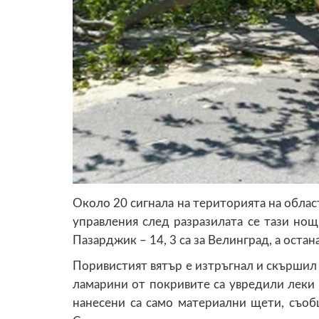
Около 20 сигнала на територията на обла
управления след разразилата се тази нощ
Пазарджик – 14, 3 са за Велинград, а остан
Поривистият вятър е изтръгнал и скършил 
ламарини от покривите са увредили леки а
нанесени са само материални щети, съ