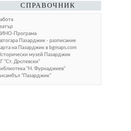
СПРАВОЧНИК
абота
еатър
КИНО-Програма
втогара Пазарджик - разписание
арта на Пазарджик в
bgmaps.com
сторически музей Пазарджик
Г "Ст. Доспевски"
иблиотека "Н. Фурнаджиев"
нсамбъл "Пазарджик"