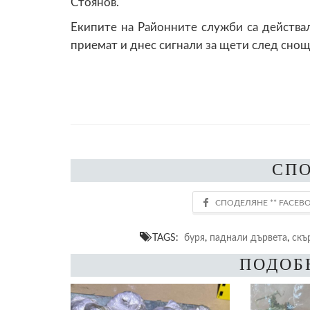
Стоянов.
Екипите на Районните служби са действа
приемат и днес сигнали за щети след снощ
СП
TAGS:
буря
,
паднали дървета
,
скъ
ПОДОБ