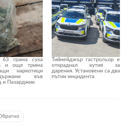
 63 грама суха
Тийнейджър гастрольор е
на и още трима
откраднал кутия за
ващи наркотици
дарения. Установени са два
държани във
пътни инцидента
д и Пазарджик
Обратно