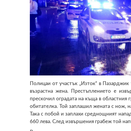
Полицаи от участък „Изток“ в Пазарджик
възрастна жена. Престъплението е извъ
прескочил оградата на къща в областния 
обитателка. Той заплашил жената с нож, н
Така с побой и заплахи среднощният напа
660 лева. След извършения грабеж той нап