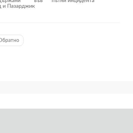
държани във
пътни инцидента
д и Пазарджик
Обратно