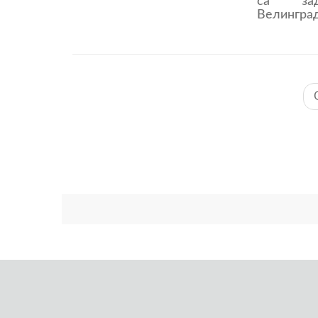
са за
Велингра