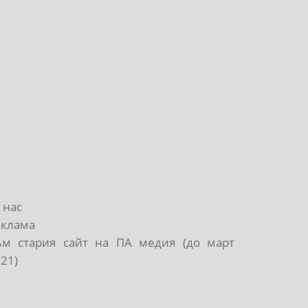
 нас
еклама
ъм стария сайт на ПА медия (до март
21)