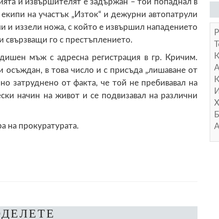
ията и извършителят е задържан – той попаднал в
 екипи на участък „Изток“ и дежурни автопатрули
и и иззели ножа, с който е извършил нападението
Р
щи свързващи го с престъплението.
Т
дишен мъж с адресна регистрация в гр. Кричим.
А
и осъждан, в това число и с присъда „лишаване от
К
но затруднено от факта, че той не пребивавал на
И
ески начин на живот и се подвизавал на различни
Х
Б
а на прокуратурата.
А
ОДЕЛЕТЕ