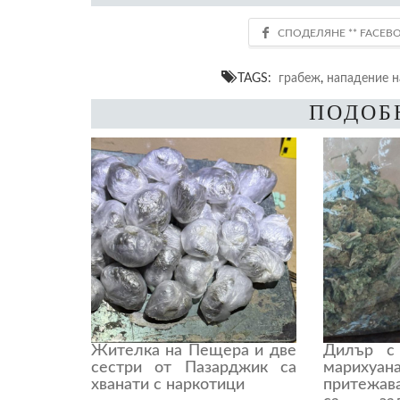
TAGS:
грабеж
,
нападение н
ПОДОБ
Жителка на Пещера и две
Дилър с
сестри от Пазарджик са
марихуа
хванати с наркотици
притежа