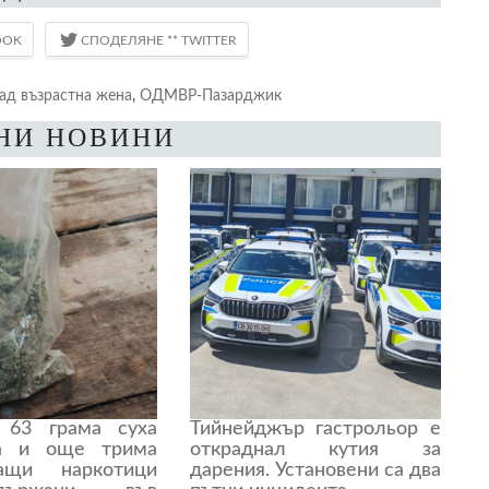
ад възрастна жена
,
ОДМВР-Пазарджик
НИ НОВИНИ
 63 грама суха
Тийнейджър гастрольор е
на и още трима
откраднал кутия за
ващи наркотици
дарения. Установени са два