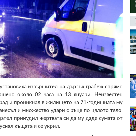
 установиха извършител на дързък грабеж спрямо
ршено около 02 часа на 13 януари. Неизвестен
град и проникнал в жилището на 71-годишната му
анесъл и множество удари с ръце по цялото тяло.
дател принудил жертвата си да му даде сумата от
уснал къщата и се укрил.