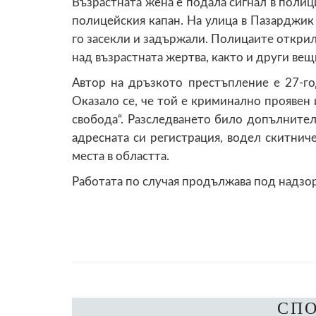
Възрастната жена е подала сигнал в полиц
полицейския капан. На улица в Пазарджик
го засекли и задържали. Полицаите открил
над възрастната жертва, както и други ве
Автор на дръзкото престъпление е 27-го
Оказало се, че той е криминално проявен 
свобода“. Разследването било допълнител
адресната си регистрация, водел скитнич
места в областта.
Работата по случая продължава под надзор
СП