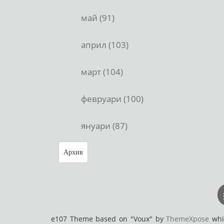
май (91)
април (103)
март (104)
февруари (100)
януари (87)
Архив
e107 Theme based on "Voux" by
ThemeXpose
whic