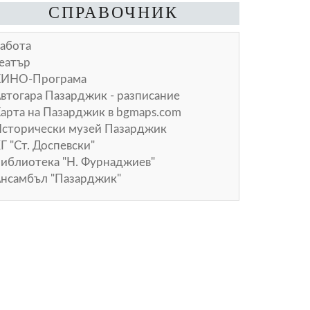
СПРАВОЧНИК
абота
еатър
КИНО-Програма
втогара Пазарджик - разписание
арта на Пазарджик в
bgmaps.com
сторически музей Пазарджик
Г "Ст. Доспевски"
иблиотека "Н. Фурнаджиев"
нсамбъл "Пазарджик"