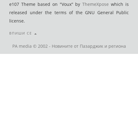
e107 Theme based on "Voux" by
ThemeXpose
which is
released under the terms of the GNU General Public
license.
ВПИШИ СЕ
PA media © 2002 - Новините от Пазарджик и региона