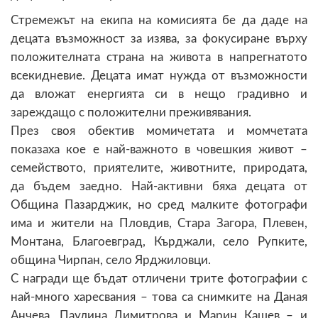
Стремежът на екипа на комисията бе да даде на
децата възможност за изява, за фокусиране върху
положителната страна на живота в напрегнатото
всекидневие. Децата имат нужда от възможности
да вложат енергията си в нещо градивно и
зареждащо с положителни преживявания.
През своя обектив момичетата и момчетата
показаха кое е най-важното в човешкия живот –
семейството, приятелите, животните, природата,
да бъдем заедно. Най-активни бяха децата от
Община Пазарджик, но сред малките фотографи
има и жители на Пловдив, Стара Загора, Плевен,
Монтана, Благоевград, Кърджали, село Рупките,
община Чирпан, село Ярджиловци.
С награди ще бъдат отличени трите фотографии с
най-много харесвания – това са снимките на Даная
Анчева, Паулина Димитрова и Марин Кашев – и