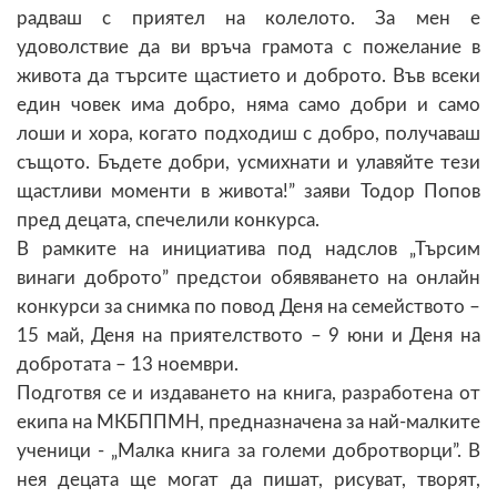
радваш с приятел на колелото. За мен е
удоволствие да ви връча грамота с пожелание в
живота да търсите щастието и доброто. Във всеки
един човек има добро, няма само добри и само
лоши и хора, когато подходиш с добро, получаваш
същото. Бъдете добри, усмихнати и улавяйте тези
щастливи моменти в живота!” заяви Тодор Попов
пред децата, спечелили конкурса.
В рамките на инициатива под надслов „Търсим
винаги доброто” предстои обявяването на онлайн
конкурси за снимка по повод Деня на семейството –
15 май, Деня на приятелството – 9 юни и Деня на
добротата – 13 ноември.
Подготвя се и издаването на книга, разработена от
екипа на МКБППМН, предназначена за най-малките
ученици - „Малка книга за големи добротворци”. В
нея децата ще могат да пишат, рисуват, творят,