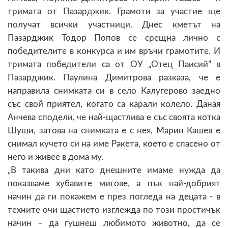
тримата от Пазарджик. Грамоти за участие ще
получат всички участници. Днес кметът на
Пазарджик Тодор Попов се срещна лично с
победителите в конкурса и им връчи грамотите. И
тримата победители са от ОУ „Отец Паисий” в
Пазарджик. Паулина Димитрова разказа, че е
направила снимката си в село Калугерово заедно
със свой приятел, когато са карали колело. Даная
Анчева сподели, че най-щастлива е със своята котка
Шуши, затова на снимката е с нея, Марин Кашев е
снимал кучето си на име Ракета, което е спасено от
него и живее в дома му.
„В такива дни като днешните имаме нужда да
показваме хубавите мигове, а пък най-добрият
начин да ги покажем е през погледа на децата - в
техните очи щастието изглежда по този простичък
начин – да гушнеш любимото животно, да се