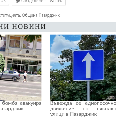
ституцията
,
Община Пазарджик
НИ НОВИНИ
а бомба евакуира
Въвежда се еднопосочно
азарджик
движение по няколко
улици в Пазарджик