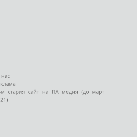
 нас
еклама
ъм стария сайт на ПА медия (до март
21)