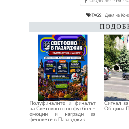
TAGS:
Деня на Кон
ПОДОБ
Полуфиналите и финалът
Сигнал з
на Световното по футбол –
Община П
емоции и награди за
феновете в Пазарджик