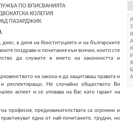
ЛУЖБА ПО ВПИСВАНИЯТА
ДВОКАТСКА КОЛЕГИЯ
Р
РАД ПАЗАРДЖИК
Т
,
А
 днес, в деня на Конституцията и на българските
К
воите поздрави и почитания към всички, които сте
И
лство да служите в името на законността и
Х
Б
ърховенството на закона и да защитаваш правата и
А
 и респектиращо. Не случайно обществото Ви
ален аспект и се уповава на Вас като гарант на
тна професия, предизвикателствата са огромни и
о практикуват една от най-почитаните, трудни, но