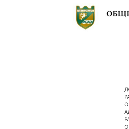
Д
Р
О
А
Р
О