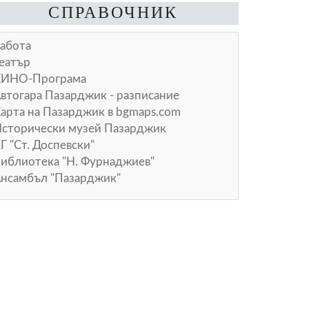
СПРАВОЧНИК
абота
еатър
КИНО-Програма
втогара Пазарджик - разписание
арта на Пазарджик в
bgmaps.com
сторически музей Пазарджик
Г "Ст. Доспевски"
иблиотека "Н. Фурнаджиев"
нсамбъл "Пазарджик"