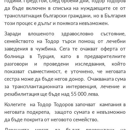
години. Предстои, след броени дни, Тодор Тодоров
да бъде включен в списъка на нуждаещите се от
трансплатнация български граждани, но в България
този процес е дълъг и понякога невъзможен.
Заради влошеното здравословно състояние,
семейството на Тодор търси помощ от лечебни
заведения в чужбина. Сега те очакват оферта от
болница в Турция, като в предварителните
разговори и проведени изследвания, който
показват съвместимост, е уточнено, че неговата
сестра може да бъде негов донор. Очакваната сума
за трансплантационната интервенция, лечение и
рехабилитация ще бъде над 55 000 лева.
Колегите на Тодор Тодоров започват кампания в
неговата подкрепа, защото сумата е невъзможно
да бъде покрита от неговото семейство.