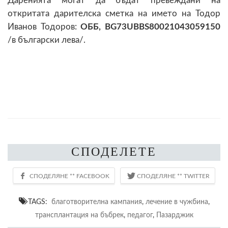
Даренията могат да бъдат превеждани на
откритата дарителска сметка на името на Тодор
Иванов Тодоров:
ОББ, BG73UBBS80021043059150
/в български лева/.
СПОДЕЛЕТЕ
TAGS:
благотворителна кампания
,
лечение в чужбина
,
трансплантация на бъбрек
,
педагог
,
Пазарджик