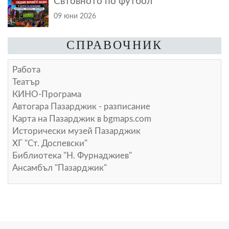
Свтовното по футбол
09 юни 2026
СПРАВОЧНИК
Работа
Театър
КИНО-Програма
Автогара Пазарджик - разписание
Карта на Пазарджик в
bgmaps.com
Исторически музей Пазарджик
ХГ "Ст. Доспевски"
Библиотека "Н. Фурнаджиев"
Ансамбъл "Пазарджик"