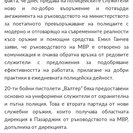
факта, че днес предава на полицейските служители
ново и по-добро въоръжение и потвърди
ангажимента на ръководството на министерството
за поетапното превъоръжаване на полицаите с
модерно и отговарящо на съвременните реалности
късо оръжие и помощни средства. Емил Ганчев
заяви, че ръководството на МВР е отворено за
комуникация и очаква обратна връзка от редовите
служители с предложения за подобряване
ефективността на работата, прилагане на добри
практики в ежедневната полицейска дейност.
20-ти бойни пистолети „Валтер” бяха предоставени
основно на униформени служители от охранителна
и пътна полиция. Това е втората партида от нови
служебни оръжия, които получава областната
дирекция в Пазарджик от ръководството на МВР,
допълниха от дирекцията.