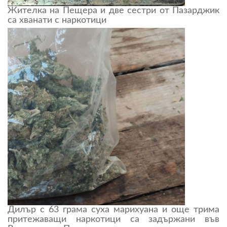
Жителка на Пещера и две сестри от Пазарджик
са хванати с наркотици
Дилър с 63 грама суха марихуана и още трима
притежаващи наркотици са задържани във