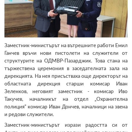
Заместник-министърът на вътрешните работи Емил
Ганчев връчи нови пистолети на служители от
структурите на ОДМВР-Пазарджик. Това стана на
тържествена церемония в заседателната зала на
дирекцията. На нея присъстваха още директорът на
областната дирекция старши комисар Иван
Зеленков, неговият заместник - комисар Иво
Такучев, началникът на отдел „Охранителна
полиция” комисар Иван Дончев, началници на звена
и редови служители.
Заместник-министърът изрази радостта си от