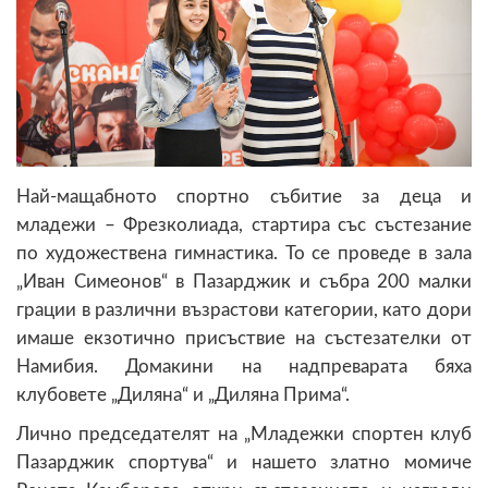
Най-мащабното спортно събитие за деца и
младежи – Фрезколиада, стартира със състезание
по художествена гимнастика. То се проведе в зала
„Иван Симеонов“ в Пазарджик и събра 200 малки
грации в различни възрастови категории, като дори
имаше екзотично присъствие на състезателки от
Намибия. Домакини на надпреварата бяха
клубовете „Диляна“ и „Диляна Прима“.
Лично председателят на „Младежки спортен клуб
Пазарджик спортува“ и нашето златно момиче