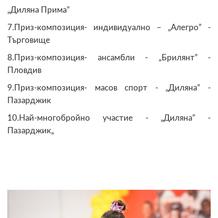
„Диляна Прима”
7.Приз-композиция- индивидуално – „Алегро” -
Търговище
8.Приз-композиция- ансамбли - „Брилянт” -
Пловдив
9.Приз-композиция- масов спорт - „Диляна” -
Пазарджик
10.Най-многобройно участие - „Диляна” -
Пазарджик„