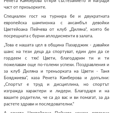
Ренета Камберова откри състезанието и награди
част от призьорките.
Специален гост на турнира бе и двукратната
европейска шампионка с ансамбъл девойки
Цветейоана Пейчева от клуб „Диляна“, която бе
посрещната с бурни аплодисменти в залата.
„Това е нашата цел в община Пазарджик - давайки
шанс на тези деца да спортуват, един ден да се
гордеем с тях! Цвети, благодарим ти и ти
пожелавам още по-големи успехи. Поздравления и
за клуб Диляна и треньорката на Цвети - Таня
Бояджиева", каза Ренета Камберова и допълни:
„Спортът е труд и дисциплина, но спортът
изгражда характери и лидери. Благодаря и на
вашите родители, че са до вас и ви помагат, за да
растете здрави и последователни.“