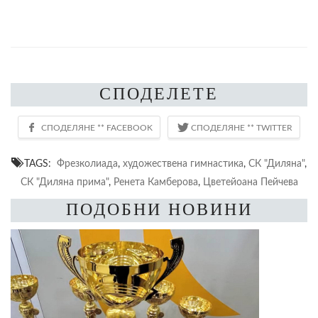
СПОДЕЛЕТЕ
TAGS:
Фрезколиада
,
художествена гимнастика
,
СК "Диляна"
,
СК "Диляна прима"
,
Ренета Камберова
,
Цветейоана Пейчева
ПОДОБНИ НОВИНИ