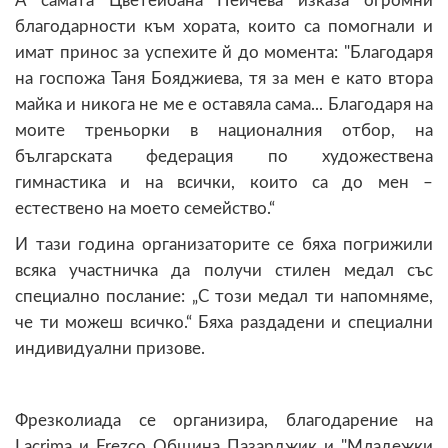
А самата Цветейоана Пейчева изказа огромни
благодарности към хората, които са помогнали и
имат принос за успехите й до момента: "Благодаря
на госпожа Таня Бояджиева, тя за мен е като втора
майка и никога не ме е оставяла сама... Благодаря на
моите треньорки в националния отбор, на
българската федерация по художествена
гимнастика и на всички, които са до мен –
естествено на моето семейство.“
И тази година организаторите се бяха погрижили
всяка участничка да получи стилен медал със
специално послание: „С този медал ти напомняме,
че ти можеш всичко.“ Бяха раздадени и специални
индивидуални призове.
Фрезколиада се организира, благодарение на
Lacrima и Frezco Община Пазарджик и "Младежки