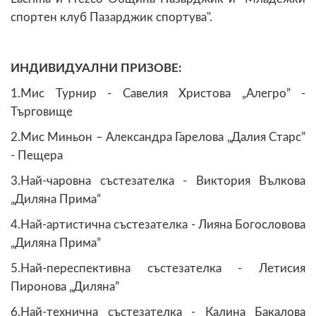
спортен клуб Пазарджик спортува".
ИНДИВИДУАЛНИ ПРИЗОВЕ:
1.Мис Турнир - Савелия Христова „Алегро” -
Търговище
2.Мис Миньон – Александра Гарелова „Далия Старс”
- Пещера
3.Най-чаровна състезателка - Виктория Вълкова
„Диляна Прима”
4.Най-артистична състезателка - Лияна Богословова
„Диляна Прима”
5.Най-переспективна състезателка - Летисия
Пиронова „Диляна”
6.Най-технична състезателка - Калина Бакалова