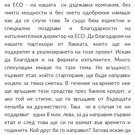
на ЕСО - на нашата си държавна компания, без
чиито мощности и без чието одобрение нямаше
как да се случи това. Те също бяха коректни и
специални поздрави и благодарности на
изпълнителния директор на ЕСО. Да благодарим на
нашите партньори от банката, които ще ни
подкрепят в реализирането на този проект. Искам
да благодаря и на фирмата изпълнител. Много
спекулации имаше по тази тема. Но всъщност,
първият етап, който стартираме, ще бъде направен
изцяло за тяхна сметка. В течение на времето ние
ще връщаме тези средства през банков кредит, а
ако той не стигне, ще ги връщаме от бъдещата
печалба на дружеството. Така че в случая те ни
подаряват едни 8 млн. лева, за да направим първия
етап и след това ще си ги вземат във времето и
годините. Кой друг би го направил? Затова искам да