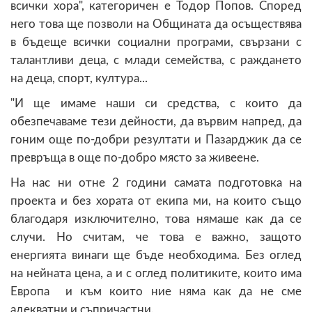
всички хора", категоричен е Тодор Попов. Според
него това ще позволи на Общината да осъществява
в бъдеще всички социални програми, свързани с
талантливи деца, с млади семейства, с раждането
на деца, спорт, култура...
"И ще имаме наши си средства, с които да
обезпечаваме тези дейности, да вървим напред, да
гоним още по-добри резултати и Пазарджик да се
превръща в още по-добро място за живеене.
На нас ни отне 2 години самата подготовка на
проекта и без хората от екипа ми, на които също
благодаря изключително, това нямаше как да се
случи. Но считам, че това е важно, защото
енергията винаги ще бъде необходима. Без оглед
на нейната цена, а и с оглед политиките, които има
Европа и към които ние няма как да не сме
адекватни и съпричастни.