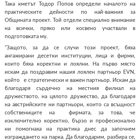
Така кметът Тодор Попов определи началото на
практическите дейности по най-важния за
Общината проект. Той отдели специално внимание
на всички, пряко или косвено участвали в
подготовката му.
"Защото, за да се случи този проект, бяха
ангажирани десетки институции, лица и фирми,
които бяха коректни и лоялни. На първо място
искам да поздравим нашия лоялен партньор EVN,
който е стратегически и важен партньор. Искам да
благодаря сърдечно на местния филиал на
дружеството, на цялото дружество, да благодаря
на австрийските ни партньори, които са всъщност
собствениците на фирмата, за това, че
изключително коректно, бързо и професионално
ни помогнаха на практика днес да започнем
изграждането на парка. Да благодарим, разбира се,