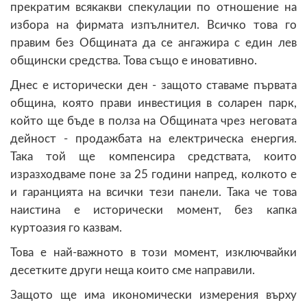
прекратим всякакви спекулации по отношение на
избора на фирмата изпълнител. Всичко това го
правим без Общината да се ангажира с един лев
общински средства. Това също е иновативно.
Днес е исторически ден - защото ставаме първата
община, която прави инвестиция в соларен парк,
който ще бъде в полза на Общината чрез неговата
дейност - продажбата на електрическа енергия.
Така той ще компенсира средствата, които
изразходваме поне за 25 години напред, колкото е
и гаранцията на всички тези панели. Така че това
наистина е исторически момент, без капка
куртоазия го казвам.
Това е най-важното в този момент, изключвайки
десетките други неща които сме направили.
Защото ще има икономически измерения върху