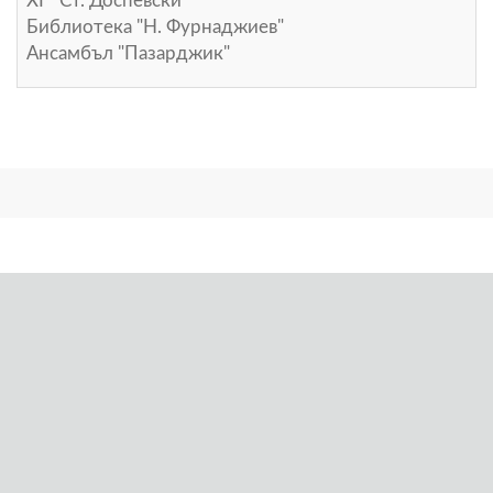
ХГ "Ст. Доспевски"
Библиотека "Н. Фурнаджиев"
Ансамбъл "Пазарджик"