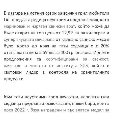
В разгара на летния сезон за всички грил любители
Lidl предлага редица неустоими предложения, като
маринован и нарязан свински врат
, който може да
бъде открит на топ цена от 12,99 лв. за килограм и
супер вкусната меча лапа
от кълцано свинско месо в
було, което до края на тази седмица е с 20%
отстъпка на цена 5,59 лв. за 400 гр. опакова. И двете
предложения са
сертифицирани за свежест,
качество и чистота от института SGS
, който е
световен лидер в контрола на хранителните
продукти.
Към тези неустоими грил вкусотии, веригата тази
седмица предлага и освежаващи, пивки бири,
които
през 2022 г. бяха наградени и със златен медал за