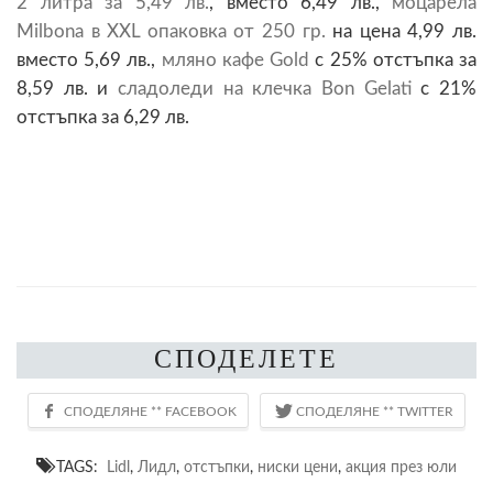
2 литра за 5,49 лв
.
, вместо 6,49 лв.,
моцарела
Milbona в XXL опаковка от 250 гр
.
на цена 4,99 лв.
вместо 5,69 лв.,
мляно кафе Gold
с 25% отстъпка за
8,59 лв. и
сладоледи на клечка Bon Gelati
с 21%
отстъпка за 6,29 лв.
СПОДЕЛЕТЕ
TAGS:
Lidl
,
Лидл
,
отстъпки
,
ниски цени
,
акция през юли