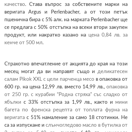
качество
. Става въпрос за собствените марки на
веригата Argus и Perlenbacher, a от този петък
пшенична бира с 5% алк. на марката Perlenbacher ще
се предлага с 50% отстъпка на всеки втори закупен
продукт, или накратко казано на
цена 0,84 лв. за
кенче от 500 мл
.
Страхотно впечатление от акцията до края на този
месец могат да ви направят също и
деликатесен
салам Pikok ХХL с цели парченца месо
в опаковка от
600 гр. на цена 12,99 лв. вместо 14,99 лв.,
опаковка
от 250 гр. с курабии “Родна стряха” със сладко от
ябълки
с 33% отстъпка за 1,99 лв., както и
мини
багета по френска рецепта от топлата фурна на
веригата
с 51% намаление за само 18 стотинки. Не
са за изпускане и
слънчогледово масло в бутилка от