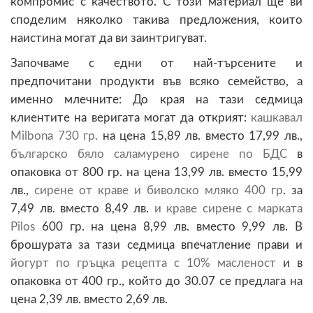
компромис с качеството. С този материал ще ви
споделим няколко такива предложения, които
наистина могат да ви заинтригуват.
Започваме с едни от най-търсените и
предпочитани продукти във всяко семейство, а
именно млечните: До края на тази седмица
клиентите на веригата могат да открият:
кашкавал
Milbona 730 гр
.
на цена 15,89 лв. вместо 17,99 лв.,
българско бяло саламурено сирене по БДС
в
опаковка от 800 гр. на цена 13,99 лв. вместо 15,99
лв.,
сирене от краве и биволско мляко 400 гр
. за
7,49 лв. вместо 8,49 лв.
и
краве сирене с марката
Pilos
600 гр. на цена 8,99 лв. вместо 9,99 лв. В
брошурата за тази седмица впечатление прави и
йогурт по гръцка рецепта с 10% масленост
и в
опаковка от 400 гр., който до 30.07 се предлага на
цена 2,39 лв. вместо 2,69 лв.