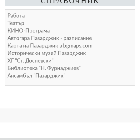
СПРАВОЧНИК
Работа
Театър
КИНО-Програма
Автогара Пазарджик - разписание
Карта на Пазарджик в
bgmaps.com
Исторически музей Пазарджик
ХГ "Ст. Доспевски"
Библиотека "Н. Фурнаджиев"
Ансамбъл "Пазарджик"