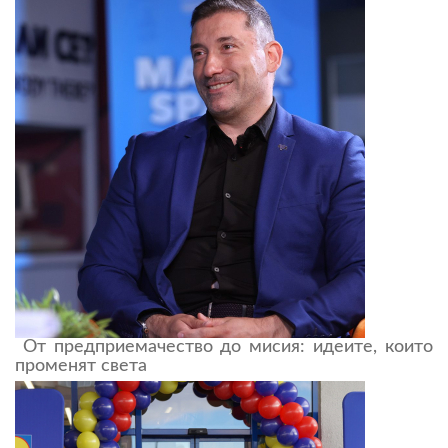
От предприемачество до мисия: идеите, които
променят света