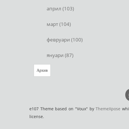
април (103)
март (104)
февруари (100)
януари (87)
Архив
e107 Theme based on "Voux" by
ThemeXpose
whic
license.