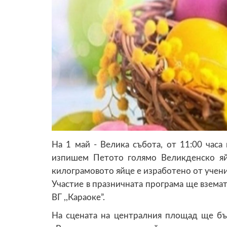
На 1 май - Велика събота, от 11:00 часа
изпишем Петото голямо Великденско яй
килограмовото яйце е изработено от учениц
Участие в празничната програма ще взема
ВГ ,,Караоке”.
На сцената на централния площад ще бъ