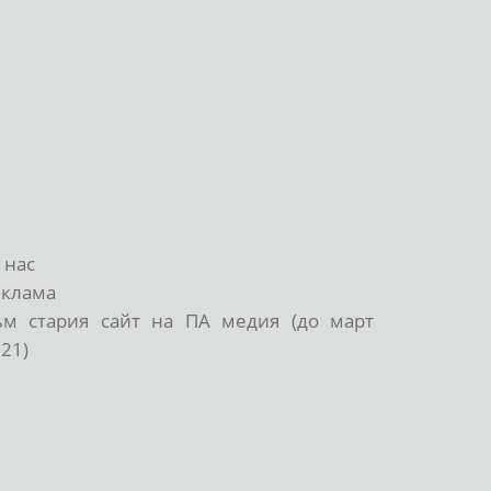
 нас
еклама
ъм стария сайт на ПА медия (до март
21)