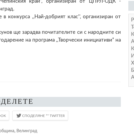
 Чепинския край”, организиран от ЦПРЛ-ОДК -
нград.
в конкурса ,,Най-добрият клас’’, организиран от
Р
Т
кунов ще зарадва почитателите си с народните си
годарение на програма ,,Творчески инициативи” на
А
К
И
Х
Б
А
ОДЕЛЕТЕ
община
,
Велинград