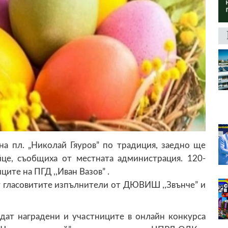
 на пл. „Николай Гяуров” по традиция, заедно ще
це, съобщиха от местната администрация. 120-
ите на ПГД ,,Иван Вазов” .
т гласовитите изпълнители от ДЮВИШ ,,Звънче” и
дат наградени и участниците в онлайн конкурса