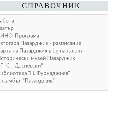
СПРАВОЧНИК
абота
еатър
КИНО-Програма
втогара Пазарджик - разписание
арта на Пазарджик в
bgmaps.com
сторически музей Пазарджик
Г "Ст. Доспевски"
иблиотека "Н. Фурнаджиев"
нсамбъл "Пазарджик"