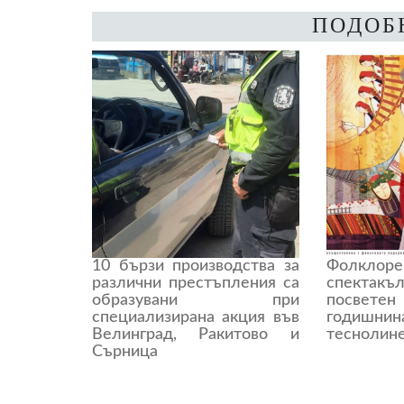
ПОДОБ
10 бързи производства за
Фолкло
различни престъпления са
спектакъ
образувани при
посве
специализирана акция във
годиш
Велинград, Ракитово и
теснолин
Сърница