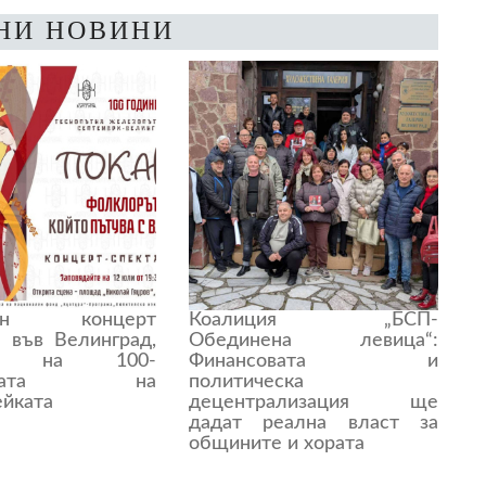
НИ НОВИНИ
рен концерт
Коалиция „БСП-
л във Велинград,
Обединена левица“:
тен на 100-
Финансовата и
нината на
политическа
ейката
децентрализация ще
дадат реална власт за
общините и хората