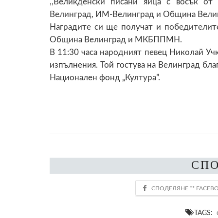
,,Великденски писани яйца с восък от
Велинград, ИМ-Велинград и Община Вели
Наградите си ще получат и победителите 
Община Велинград и МКБППМН.
В 11:30 часа народният певец Николай Уч
изпълнения. Той гостува на Велинград бла
Национален фонд „Култура”.
СП
TAGS: