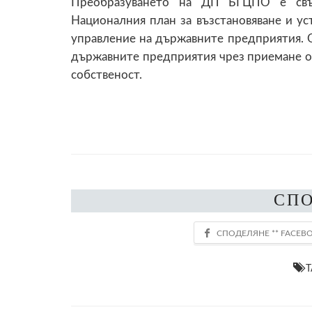
Преобразуването на ДП БГЦПО е свъ
Националния план за възстановяване и ус
управление на държавните предприятия. О
държавните предприятия чрез приемане о
собственост.
СП
T