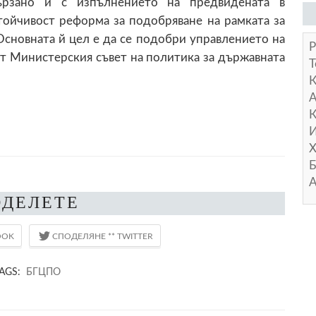
рзано и с изпълнението на предвидената в
тойчивост реформа за подобряване на рамката за
сновната й цел е да се подобри управлението на
Р
т Министерския съвет на политика за държавната
Т
А
К
И
Х
Б
А
ОДЕЛЕТЕ
AGS:
БГЦПО