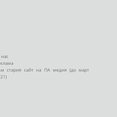
 нас
еклама
ъм стария сайт на ПА медия (до март
21)