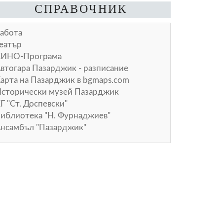
СПРАВОЧНИК
абота
еатър
КИНО-Програма
втогара Пазарджик - разписание
арта на Пазарджик в
bgmaps.com
сторически музей Пазарджик
Г "Ст. Доспевски"
иблиотека "Н. Фурнаджиев"
нсамбъл "Пазарджик"