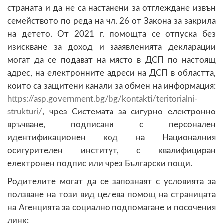
страната и да не са настанени за отглеждане извън
семейството по реда на чл. 26 от Закона за закрила
на детето. От 2021 г. помощта се отпуска без
изискване за доход и зааявленията декларации
могат да се подават на място в ДСП по настоящ
адрес, на електронните адреси на ДСП в областта,
които са защитени канали за обмен на информация:
https://asp.government.bg/bg/kontakti/teritorialni-
strukturi/
, чрез Системата за сигурно електронно
връчване, подписани с персонален
идентификационен код на Националния
осигурителен институт, с квалифициран
електронен подпис или чрез Български пощи.
Родителите могат да се запознаят с условията за
ползване на този вид целева помощ на страницата
на Агенцията за социално подпомагане и посочения
линк: