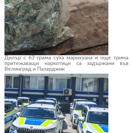
Дилър с 63 грама суха марихуана и още трима
притежаващи наркотици са задържани във
Велинград и Пазарджик