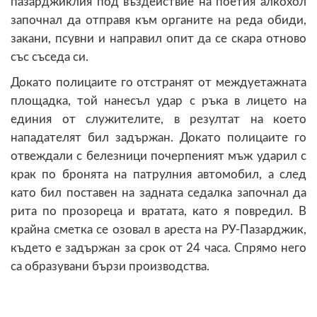
пазарджиклия под въздействие на поетия алкохол
започнал да отправя към органите на реда обиди,
закани, псувни и направил опит да се скара отново
със съседа си.
Докато полицаите го отстранят от междуетажната
площадка, той нанесъл удар с ръка в лицето на
единия от служителите, в резултат на което
нападателят бил задържан. Докато полицаите го
отвеждали с белезници почерпеният мъж ударил с
крак по бронята на патрулния автомобил, а след
като бил поставен на задната седалка започнал да
рита по прозореца и вратата, като я повредил. В
крайна сметка се озовал в ареста на РУ-Пазарджик,
където е задържан за срок от 24 часа. Спрямо него
са образувани бързи производства.