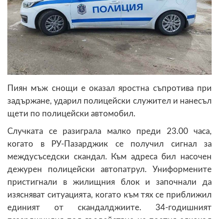
Пиян мъж снощи е оказал яростна съпротива при
задържане, ударил полицейски служител и нанесъл
щети по полицейски автомобил.
Случката се разиграла малко преди 23.00 часа,
когато в РУ-Пазарджик се получил сигнал за
междусъседски скандал. Към адреса бил насочен
дежурен полицейски автопатрул. Униформените
пристигнали в жилищния блок и започнали да
изясняват ситуацията, когато към тях се приближил
единият от скандалджиите. 34-годишният