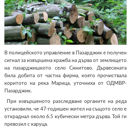
В полицейското управление в Пазарджик е получен
сигнал за извършена кражба на дърва от землището
на пазарджишкото село Синитово. Дървесината
била добита от частна фирма, която прочиствала
коритото на река Марица, уточниха от ОДМВР-
Пазарджик.
При извършеното разследване органите на реда
установили, че 47-годишен жител на същото село е
откраднал около 6.5 кубически метра дърва. Той ги
превозил с каруца.