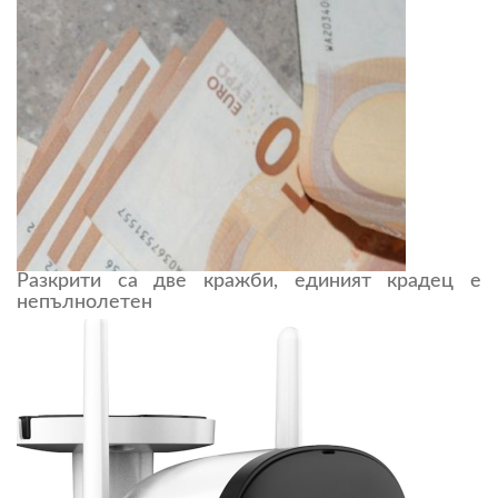
Разкрити са две кражби, единият крадец е
непълнолетен