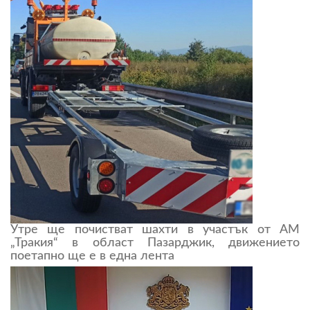
Утре ще почистват шахти в участък от АМ
„Тракия“ в област Пазарджик, движението
поетапно ще е в една лента