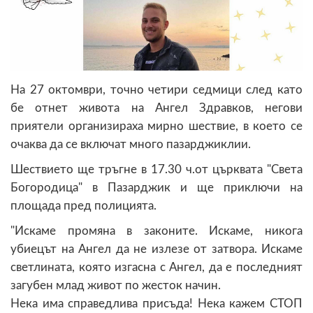
На 27 октомври, точно четири седмици след като
бе отнет живота на Ангел Здравков, негови
приятели организираха мирно шествие, в което се
очаква да се включат много пазарджиклии.
Шествието ще тръгне в 17.30 ч.от църквата "Света
Богородица" в Пазарджик и ще приключи на
площада пред полицията.
"Искаме промяна в законите. Искаме, никога
убиецът на Ангел да не излезе от затвора. Искаме
светлината, която изгасна с Ангел, да е последният
загубен млад живот по жесток начин.
Нека има справедлива присъда! Нека кажем СТОП