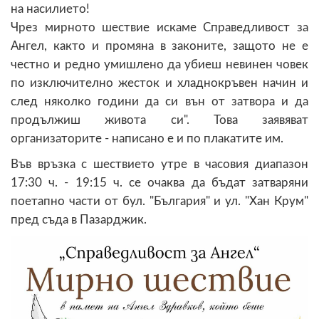
на насилието!
Чрез мирното шествие искаме Справедливост за
Ангел, както и промяна в законите, защото не е
честно и редно умишлено да убиеш невинен човек
по изключително жесток и хладнокръвен начин и
след няколко години да си вън от затвора и да
продължиш живота си". Това заявяват
организаторите - написано е и по плакатите им.
Във връзка с шествието утре в часовия диапазон
17:30 ч. - 19:15 ч. се очаква да бъдат затваряни
поетапно части от бул. "България" и ул. "Хан Крум"
пред съда в Пазарджик.