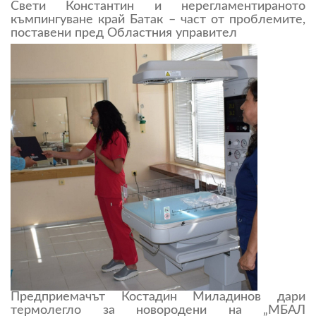
Свети Константин и нерегламентираното
къмпингуване край Батак – част от проблемите,
поставени пред Областния управител
Предприемачът Костадин Миладинов дари
термолегло за новородени на „МБАЛ