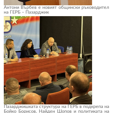
Антони Върбев е новият общински ръководител
на ГЕРБ – Пазарджик
Пазарджишката структура на ГЕРБ в подкрепа на
Бойко Борисов, Найден Шопов и политиката на