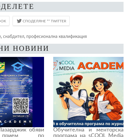
ОДЕЛЕТЕ
е
,
снабдител
,
професионална квалификация
НИ НОВИНИ
азарджик обяви
Обучителна и менторска
прием по
програма на sCOOL Media