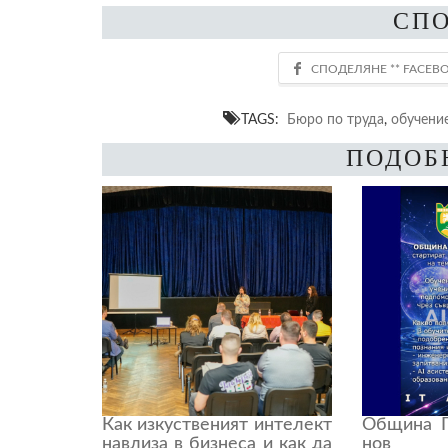
СП
TAGS:
Бюро по труда
,
обучени
ПОДОБ
Как изкуственият интелект
Община П
навлиза в бизнеса и как да
нов 