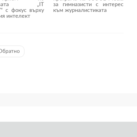
ативата „IT
за гимназисти с интерес
 с фокус върху
към журналистиката
ия интелект
Обратно