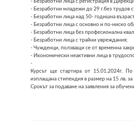
- Безработни лица с регистрация в Дирекци
- Безработни младежи до 29 г.без трудов 
- Безработни лица над 50- годишна възраст
- Безработни лица с основно и по-ниско об
- Безработни лица без професионална ква
- Безработни лица с трайни увреждания;
- Чужденци, ползващи се от временна закр
- Икономически неактивни лица в трудоспо
-
Курсът ще стартира от 15.01.2024г. П
изплащана стипендия в размер на 15 лв. за
Срокът за подаване на заявления за обучени