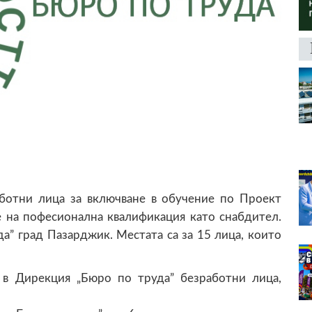
аботни лица за включване в обучение по Проект
е на пофесионална квалификация като снабдител.
а” град Пазарджик. Местата са за 15 лица, които
 в Дирекция „Бюро по труда” безработни лица,