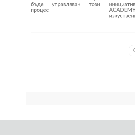
бъде управляван този
иници
процес
ACADEMY“
изкуствен