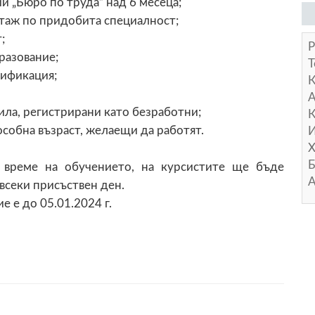
и „Бюро по труда” над 6 месеца;
стаж по придобита специалност;
;
Р
разование;
Т
лификация;
А
ила, регистрирани като безработни;
К
собна възраст, желаещи да работят.
И
Х
Б
о време на обучението, на курсистите ще бъде
А
 всеки присъствен ден.
е е до 05.01.2024 г.