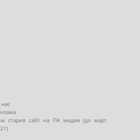
 нас
еклама
ъм стария сайт на ПА медия (до март
21)