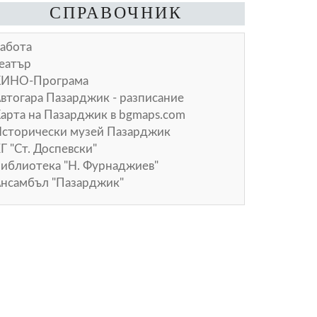
СПРАВОЧНИК
абота
еатър
КИНО-Програма
втогара Пазарджик - разписание
арта на Пазарджик в
bgmaps.com
сторически музей Пазарджик
Г "Ст. Доспевски"
иблиотека "Н. Фурнаджиев"
нсамбъл "Пазарджик"