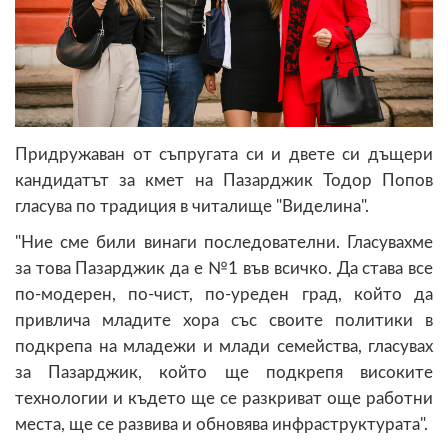
Придружаван от съпругата си и двете си дъщери
кандидатът за кмет на Пазарджик Тодор Попов
гласува по традиция в читалище "Виделина".
"Ние сме били винаги последователни. Гласувахме
за това Пазарджик да е №1 във всичко. Да става все
по-модерен, по-чист, по-уреден град, който да
привлича младите хора със своите политики в
подкрепа на младежи и млади семейства, гласувах
за Пазарджик, който ще подкрепя високите
технологии и където ще се разкриват още работни
места, ще се развива и обновява инфраструктурата".