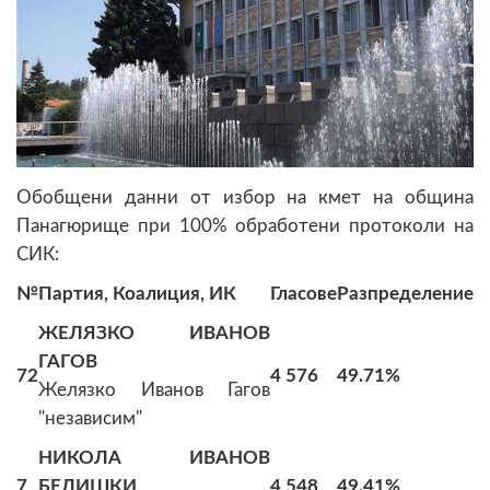
Обобщени данни от избор на кмет на община
Панагюрище при 100% обработени протоколи на
СИК:
№
Партия, Коалиция, ИК
Гласове
Разпределение
ЖЕЛЯЗКО ИВАНОВ
ГАГОВ
72
4 576
49.71%
Желязко Иванов Гагов
"независим"
НИКОЛА ИВАНОВ
7
БЕЛИШКИ
4 548
49.41%