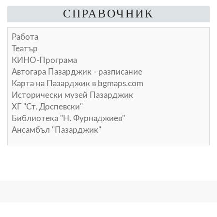
СПРАВОЧНИК
Работа
Театър
КИНО-Програма
Автогара Пазарджик - разписание
Карта на Пазарджик в
bgmaps.com
Исторически музей Пазарджик
ХГ "Ст. Доспевски"
Библиотека "Н. Фурнаджиев"
Ансамбъл "Пазарджик"