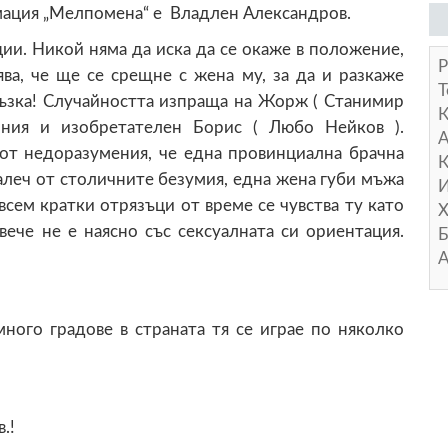
мация „Мелпомена“ е Владлен Александров.
ии. Никой няма да иска да се окаже в положение,
Р
ва, че ще се срещне с жена му, за да и разкаже
Т
ръзка! Случайността изпраща на Жорж ( Станимир
чния и изобретателен Борис ( Любо Нейков ).
А
 от недоразумения, че една провинциална брачна
К
далеч от столичните безумия, една жена губи мъжа
И
всем кратки отрязъци от време се чувства ту като
Х
вече не е наясно със сексуалната си ориентация.
Б
А
ного градове в страната тя се играе по няколко
.!