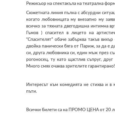
Режисьор на спектакъла на театрална фор
Сюжетната линия пълна с абсурдни ситуац
когато любовницата му внезапно му заявя
всичко за тяхната двегодишна интимна в
Гъмов ) спасител в лицето на артисти
“Спасителят” обаче забърква такъв вихър
двойка панически бяга от Париж, за да е 
си, друга любовника си, един мъж през съ
рогоносец, ту като щастлив съпруг, друг 
Много смях очаква зрителите гарантирано!
Интересът към комедията не стихва и в м
пъти.
Всички билети са на ПРОМО ЦЕНА от 20 лв