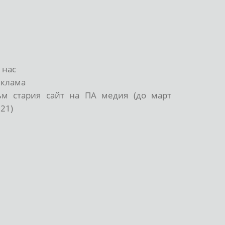
 нас
еклама
ъм стария сайт на ПА медия (до март
21)