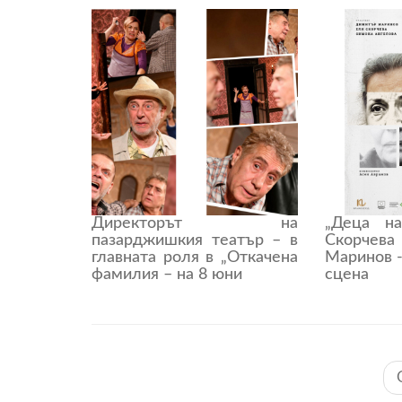
Директорът на
„Деца н
пазарджишкия театър – в
Скорче
главната роля в „Откачена
Маринов 
фамилия – на 8 юни
сцена