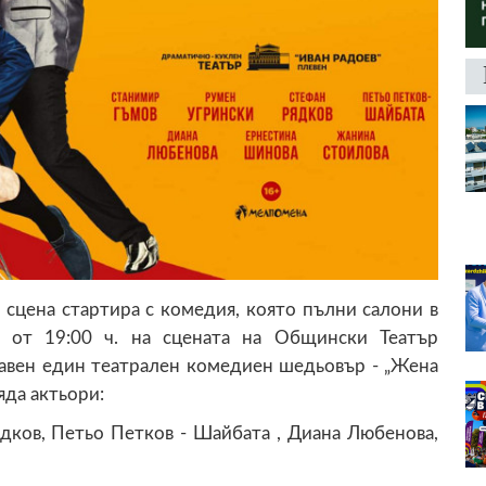
 сцена стартира с комедия, която пълни салони в
а/ от 19:00 ч. на сцената на Общински Театър
авен един театрален комедиен шедьовър - „Жена
яда актьори:
дков, Петьо Петков - Шайбата , Диана Любенова,