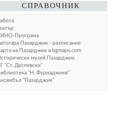
СПРАВОЧНИК
абота
еатър
КИНО-Програма
втогара Пазарджик - разписание
арта на Пазарджик в
bgmaps.com
сторически музей Пазарджик
Г "Ст. Доспевски"
иблиотека "Н. Фурнаджиев"
нсамбъл "Пазарджик"