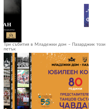
Три събития в Младежки дом – Пазарджик този
петък