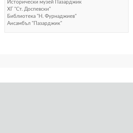
Исторически музей Пазарджик
ХГ "Ст. Доспевски"
Библиотека "Н. Фурнаджиев"
Ансамбъл "Пазарджик"