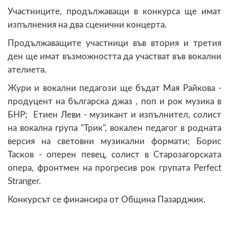
Участниците, продължаващи в конкурса ще имат
изпълнения на два сценични концерта.
Продължаващите участници във втория и третия
ден ще имат възможността да участват във вокални
ателиета.
Жури и вокални педагози ще бъдат Мая Райкова -
продуцент на българска джаз , поп и рок музика в
БНР; Етиен Леви - музикант и изпълнител, солист
на вокална група "Трик", вокален педагог в родната
версия на световни музикални формати; Борис
Тасков - оперен певец, солист в Старозагорската
опера, фронтмен на прогресив рок групата Perfect
Stranger.
Конкурсът се финансира от Община Пазарджик.