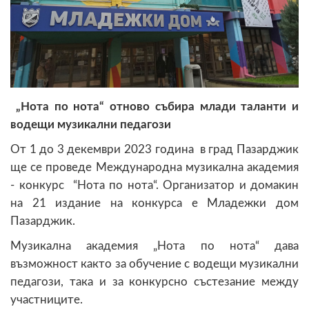
„Нота по нота“ отново събира млади таланти и
водещи музикални педагози
От 1 до 3 декември 2023 година в град Пазарджик
ще се проведе Международна музикална академия
- конкурс “Нота по нота“. Организатор и домакин
на 21 издание на конкурса е Младежки дом
Пазарджик.
Музикална академия „Нота по нота“ дава
възможност както за обучение с водещи музикални
педагози, така и за конкурсно състезание между
участниците.