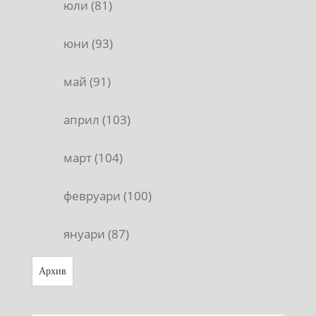
юли (81)
юни (93)
май (91)
април (103)
март (104)
февруари (100)
януари (87)
Архив