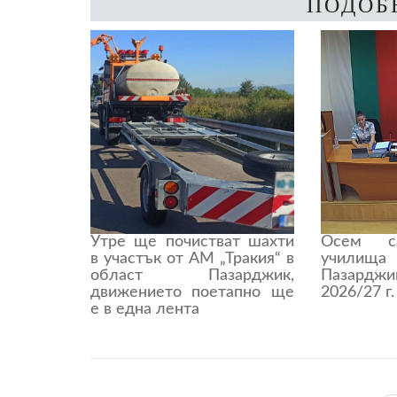
ПОДОБ
Утре ще почистват шахти
Осем с
в участък от АМ „Тракия“ в
учили
област Пазарджик,
Пазардж
движението поетапно ще
2026/27 г.
е в една лента