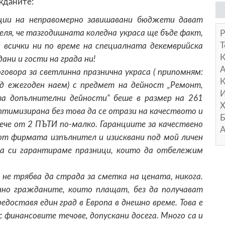
жданите:
ации на неправомерно завишавани бюджети дават
еля, че тазгодишната коледна украса ще бъде факт,
Р
Т
 всички ни по време на специалната декемврийска
ани и гости на града ни!
А
овора за светлинна празнична украса ( припомням:
К
д ежегоден наем) с предмет на дейност „Ремонт,
И
за допълнителни дейности“ беше в размер на 261
Х
оптимизирана без това да се отрази на качеството и
Б
ече от 2 ПЪТИ по-малко. Гаранциите за качествено
А
 от фирмата изпълнител и изисквани под мой личен
да си гарантираме празници, които да отбележим
не трябва да страда за сметка на цената, никога.
но гражданите, които плащат, без да получават
едоставя един град в Европа в днешно време. Това е
с финансовите течове, допускани досега. Много са и