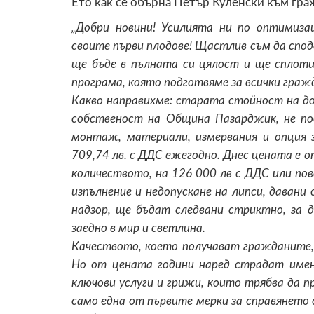
Ето как се обърна Петър Куленски към гра
„Добри новини! Усилията ни по оптимиз
своите първи плодове! Щастлив съм да спод
ще бъде в пълната си цялост и ще сплоти
програма, която подготвяме за всички гражд
Какво направихме: старата стойност на дог
собственост на Община Пазарджик, не по
монтаж, материали, измервания и опция 
709,74 лв. с ДДС ежегодно. Днес цената е 
количеството, на 126 000 лв с ДДС или пов
изпълнение и недопускане на липси, давани
надзор, ще бъдат следвани стриктно, за 
заедно в мир и светлина.
Качеството, което получават гражданите, 
Но от цената години наред страдат имен
ключови услуги и грижи, които трябва да пр
само една от първите мерки за справянето 