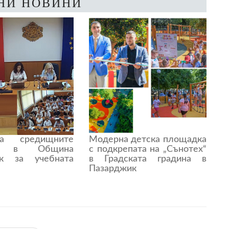
НИ НОВИНИ
а средищните
Модерна детска площадка
ща в Община
с подкрепата на „Сънотех“
ик за учебната
в Градската градина в
Пазарджик