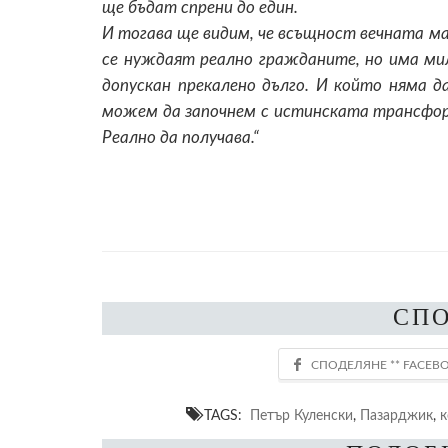
ще бъдат спрени до един.
И тогава ще видим, че всъщност вечната м
се нуждаят реално гражданите, но има мил
допускан прекалено дълго. И който няма да
можем да започнем с истинската трансформ
Реално да получава.“
СП
TAGS:
Петър Куленски
,
Пазарджик
,
к