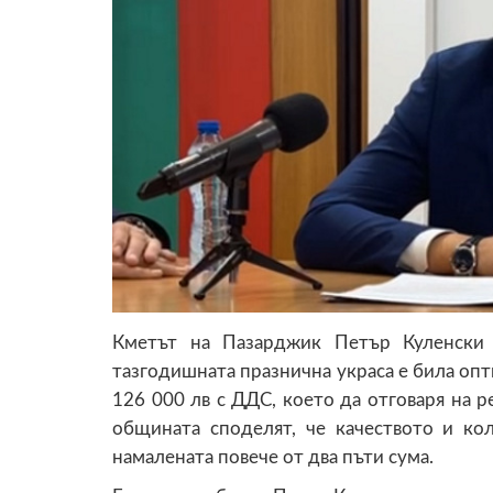
Кметът на Пазарджик Петър Куленски 
тазгодишната празнична украса е била опт
126 000 лв с ДДС, което да отговаря на р
общината споделят, че качеството и ко
намалената повече от два пъти сума.