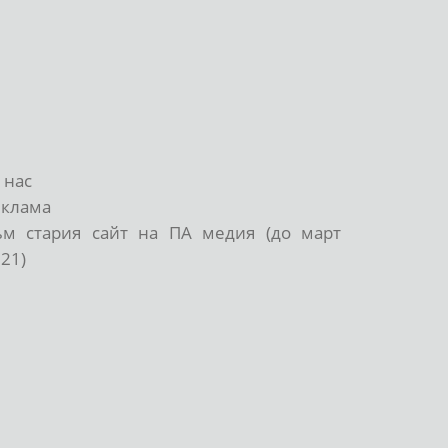
 нас
еклама
ъм стария сайт на ПА медия (до март
21)