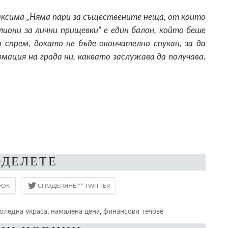
аксима „Няма пари за съществените неща, от които
иони за лични прищевки“ е един балон, който беше
 спрем, докато не бъде окончателно спукан, за да
ация на града ни, каквато заслужава да получава.
ОДЕЛЕТЕ
оледна украса
,
намалена цена
,
финансови течове