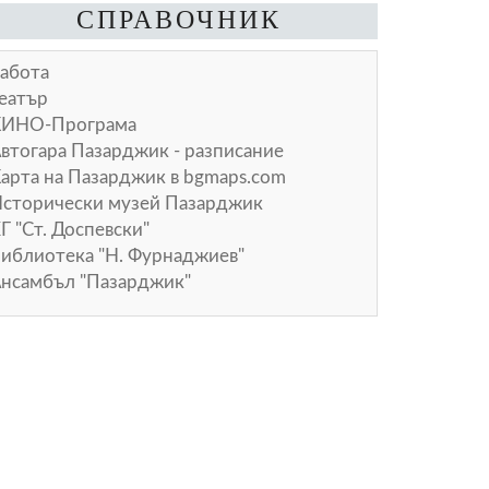
СПРАВОЧНИК
абота
еатър
КИНО-Програма
втогара Пазарджик - разписание
арта на Пазарджик в
bgmaps.com
сторически музей Пазарджик
Г "Ст. Доспевски"
иблиотека "Н. Фурнаджиев"
нсамбъл "Пазарджик"