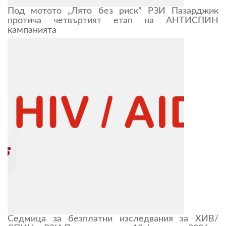
Под мотото „Лято без риск“ РЗИ Пазарджик
протича четвъртият етап на АНТИСПИН
кампанията
Седмица за безплатни изследвания за ХИВ/