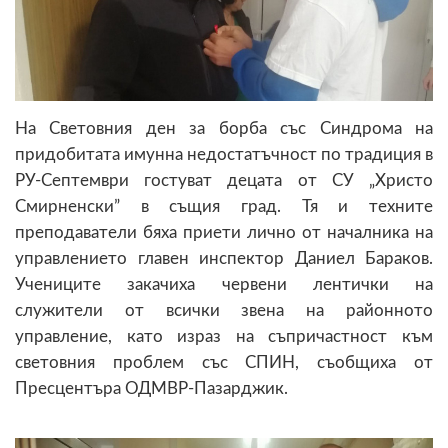
На Световния ден за борба със Синдрома на
придобитата имунна недостатъчност по традиция в
РУ-Септември гостуват децата от СУ „Христо
Смирненски” в същия град. Тя и техните
преподаватели бяха приети лично от началника на
управлението главен инспектор Даниел Бараков.
Учениците закачиха червени лентички на
служители от всички звена на районното
управление, като израз на съпричастност към
световния проблем със СПИН, съобщиха от
Пресцентъра ОДМВР-Пазарджик.