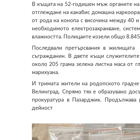
В къщата на 52-годишен мъж органите на
отглеждане на канабис домашна наркооран
от рода на конопа с височина между 40 
необходимото електрозахранване, систем
влажността. Полицаите иззели общо 8.845 
Последвали претърсвания в жилищата 
съгражданин. В двете къщи служителит
около 205 грама зелена листна маса от г
марихуана.
И тримата жители на родопското градче с
Велинград. Спрямо тях е образувано до
прокуратура в Пазарджик. Продължава 
дейност