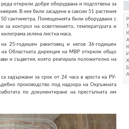
 реда открили добре оборудвана и подготвена за
жерия. В нея били засадени в саксии 51 растения
и 50 сантиметра. Помещенията били оборудвани с
Р
Т
и за контрол на осветлението, температурата и
килограма зелена листна маса.
А
на 25-годишен ракитовец и негов 36-годишен
К
е на Областната дирекция на МВР открили общо
И
лави и съцветия, която реагирала положително на
Х
Б
А
а задържани за срок от 24 часа в ареста на РУ-
съдебно производство под надзора на Окръжната
работата по документиране на престъпната им