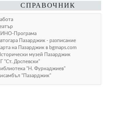
СПРАВОЧНИК
абота
еатър
КИНО-Програма
втогара Пазарджик - разписание
арта на Пазарджик в
bgmaps.com
сторически музей Пазарджик
Г "Ст. Доспевски"
иблиотека "Н. Фурнаджиев"
нсамбъл "Пазарджик"