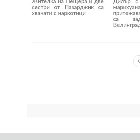
Жителка на Пещера и две
Дилър с
сестри от Пазарджик са
марихуа
хванати с наркотици
притежа
са за
Велингра