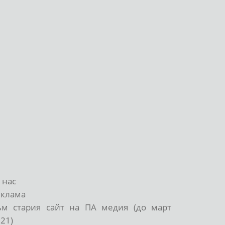
 нас
еклама
ъм стария сайт на ПА медия (до март
21)