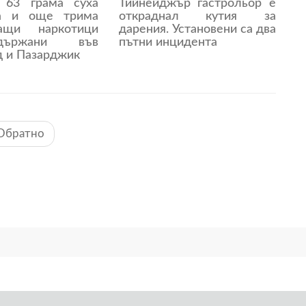
 63 грама суха
Тийнейджър гастрольор е
на и още трима
откраднал кутия за
ващи наркотици
дарения. Установени са два
държани във
пътни инцидента
д и Пазарджик
Обратно