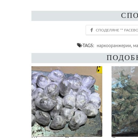
СП
TAGS:
наркооранжерии
,
ма
ПОДОБ