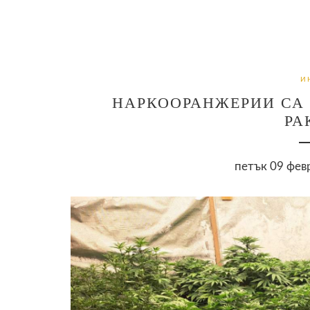
И
НАРКООРАНЖЕРИИ СА 
РА
петък 09 февр