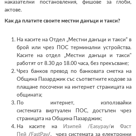
наказателни постановления, фишове за глоби,
актове.
Как да платите своите местни данъци и такси?
На касите на Отдел „Местни данъци и такси” в
брой или чрез ПОС терминални устройства.
Касите на отдел „Местни данъци и такси"
работят от 8.30 до 18.00 часа, без прекъсване;
Чрез банков превод по банковата сметка на
Община Пазарджик със съответните кодове за
плащане посочени на интернет страницата на
общината;
По интернет, използвайки
системата виртуален ПОС, достъпен чрез
страницата на Община Пазарджик;
На касите на
Изипей /Easypay/
и
Фаст
Пей
/
FastPay
/, чрез системата за електронни