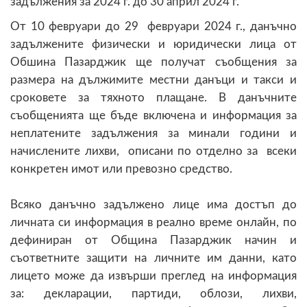
задължения за 2024 г. до 30 април 2024 г.
От 10 февруари до 29 февруари 2024 г., данъчно
задължените физически и юридически лица от
Обшина Пазарджик ще получат съобщения за
размера на дължимите местни данъци и такси и
сроковете за тяхното плащане. В данъчните
съобщенията ще бъде включена и информация за
неплатените задължения за минали години и
начислените лихви, описани по отделно за всеки
конкретен имот или превозно средство.
Всяко данъчно задължено лице има достъп до
личната си информация в реално време онлайн, по
дефиниран от Община Пазарджик начин и
съответните защити на личните им данни, като
лицето може да извърши преглед на информация
за: декларации, партиди, облози, лихви,