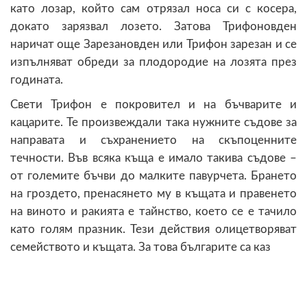
като лозар, който сам отрязал носа си с косера,
докато зарязвал лозето. Затова Трифоновден
наричат още Зарезановден или Трифон зарезан и се
изпълняват обреди за плодородие на лозята през
годината.
Свети Трифон е покровител и на бъчварите и
кацарите. Те произвеждали така нужните съдове за
направата и съхранението на скъпоценните
течности. Във всяка къща е имало такива съдове –
от големите бъчви до малките павурчета. Брането
на гроздето, пренасянето му в къщата и правенето
на виното и ракията е тайнство, което се е тачило
като голям празник. Тези действия олицетворяват
семейството и къщата. За това българите са каз