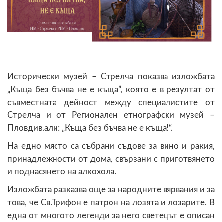
Исторически музей – Стрелча показва изложбата
„Къща без бъчва не е къща”, която е в резултат от
съвместната дейност между специалистите от
Стрелча и от Регионален етнографски музей –
Пловдив.али: „Къща без бъчва не е къща!“.
На едно място са събрани съдове за вино и ракия,
принадлежности от дома, свързани с приготвянето
и поднасянето на алкохола.
Изложбата разказва още за народните вярвания и за
това, че Св.Трифон е патрон на лозята и лозарите. В
една от многото легенди за него светецът е описан