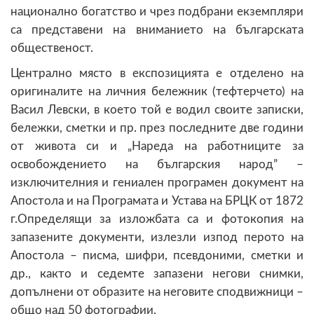
национално богатство и чрез подбрани екземпляри
са представени на вниманието на българската
общественост.
Централно място в експозицията е отделено на
оригиналите на личния бележник (тефтерчето) на
Васил Левски, в което той е водил своите записки,
бележки, сметки и пр. през последните две години
от живота си и „Нареда на работниците за
освобождението на българския народ” –
изключителния и гениален програмен документ на
Апостола и на Програмата и Устава на БРЦК от 1872
г.Определящи за изложбата са и фотокопия на
запазените документи, излезли изпод перото на
Апостола – писма, шифри, псевдоними, сметки и
др., както и седемте запазени негови снимки,
допълнени от образите на неговите сподвижници –
общо над 50 фотографии.