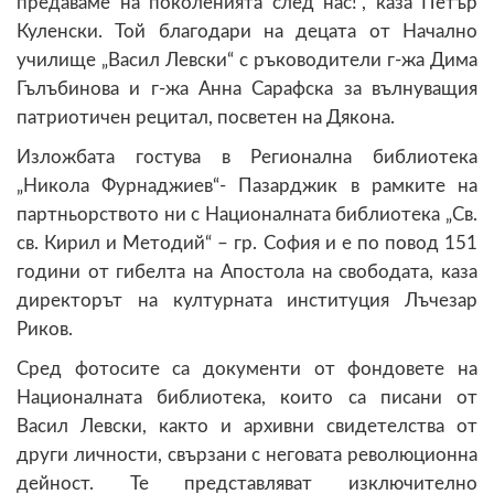
предаваме на поколенията след нас!“, каза Петър
Куленски. Той благодари на децата от Начално
училище „Васил Левски“ с ръководители г-жа Дима
Гълъбинова и г-жа Анна Сарафска за вълнуващия
патриотичен рецитал, посветен на Дякона.
Изложбата гостува в Регионална библиотека
„Никола Фурнаджиев“- Пазарджик в рамките на
партньорството ни с Националната библиотека „Св.
св. Кирил и Методий“ – гр. София и е по повод 151
години от гибелта на Апостола на свободата, каза
директорът на културната институция Лъчезар
Риков.
Сред фотосите са документи от фондовете на
Националната библиотека, които са писани от
Васил Левски, както и архивни свидетелства от
други личности, свързани с неговата революционна
дейност. Те представляват изключително