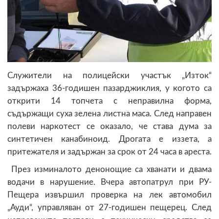
Служители на полицейски участък „Изток“
задържаха 36-годишен пазарджиклия, у когото са
открити 14 топчета с неправилна форма,
съдържащи суха зелена листна маса. След направен
полеви наркотест се оказало, че става дума за
синтетичен канабиноид. Дрогата е иззета, а
притежателя и задържан за срок от 24 часа в ареста.
През изминалото денонощие са хванати и двама
водачи в нарушение. Вчера автопатрул при РУ-
Пещера извършил проверка на лек автомобил
„Ауди“, управляван от 27-годишен пещерец. След