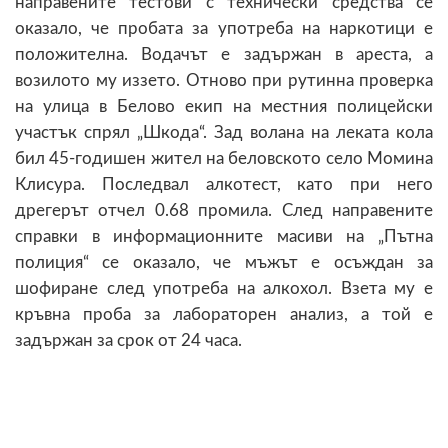
направените тестови с технически средства се
оказало, че пробата за употреба на наркотици е
положителна. Водачът е задържан в ареста, а
возилото му иззето. Отново при рутинна проверка
на улица в Белово екип на местния полицейски
участък спрял „Шкода“. Зад волана на леката кола
бил 45-годишен жител на беловското село Момина
Клисура. Последвал алкотест, като при него
дрегерът отчел 0.68 промила. След направените
справки в информационните масиви на „Пътна
полиция“ се оказало, че мъжът е осъждан за
шофиране след употреба на алкохол. Взета му е
кръвна проба за лабораторен анализ, а той е
задържан за срок от 24 часа.