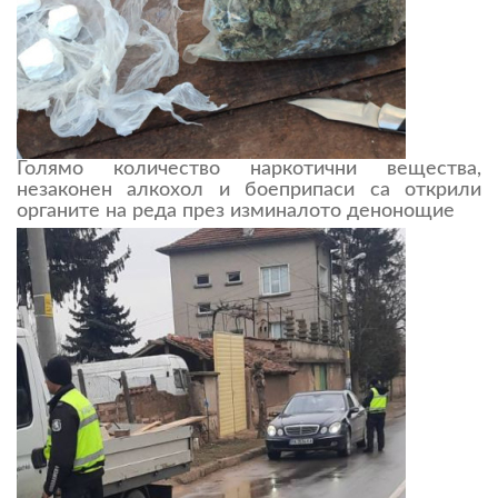
Голямо количество наркотични вещества,
незаконен алкохол и боеприпаси са открили
органите на реда през изминалото денонощие