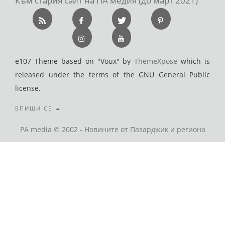
Към стария сайт на ПА медия (до март 2021)
e107 Theme based on "Voux" by
ThemeXpose
which is
released under the terms of the GNU General Public
license.
ВПИШИ СЕ
PA media © 2002 - Новините от Пазарджик и региона