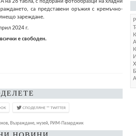
А на 26 табла, с подбрани фотообразци на хладни
зраждането, са представени оръжия с кремъчно-
ълнещо зареждане.
Р
Т
рил 2024 г.
 всички е свободен.
А
К
И
Х
Б
А
ОДЕЛЕТЕ
оков
,
Възраждане
,
музей
,
РИМ-Пазарджик
НИ НОВИНИ