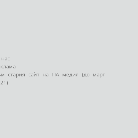
 нас
еклама
ъм стария сайт на ПА медия (до март
21)