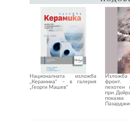
Националната изложба
Изложба
„Керамика“ – в галерия
фронт. 
„Георги Машев“
пехотен 
при Дойран
показ
Пазарджи