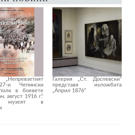
 „Непревзетият
Галерия „Ст. Доспевски“
27-и Чепински
представя изложбата
полк в боевете
„Април 1876”
, август 1916 г.“
ва музеят в
к