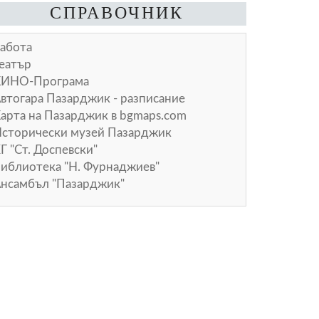
СПРАВОЧНИК
абота
еатър
КИНО-Програма
втогара Пазарджик - разписание
арта на Пазарджик в
bgmaps.com
сторически музей Пазарджик
Г "Ст. Доспевски"
иблиотека "Н. Фурнаджиев"
нсамбъл "Пазарджик"