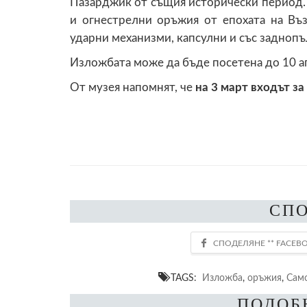
Пазарджик от същия исторически период. 
и огнестрелни оръжия от епохата на Въ
ударни механизми, капсулни и със задноп
Изложбата може да бъде посетена до 10 ап
От музея напомнят, че
на 3 март входът за
СП
TAGS:
Изложба
,
оръжия
,
Сам
ПОДОБ