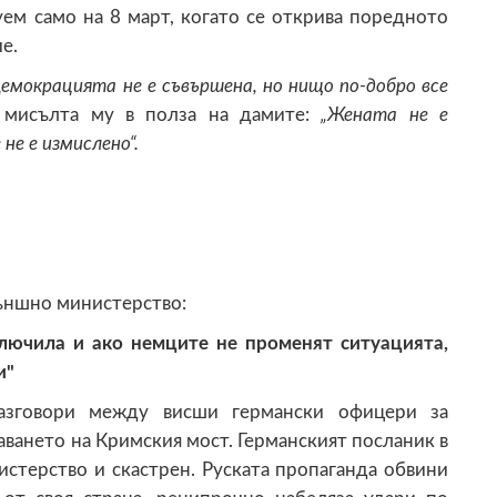
ем само на 8 март, когато се открива поредното
е.
емокрацията не е съвършена, но нищо по-добро
все
 мисълта му в полза на дамите:
„Жената не е
не е измислено“.
ъншно министерство:
лючила и ако немците не променят ситуацията,
и"
азговори между висши германски офицери за
аването на Кримския мост. Германският посланик в
стерство и скастрен. Руската пропаганда обвини