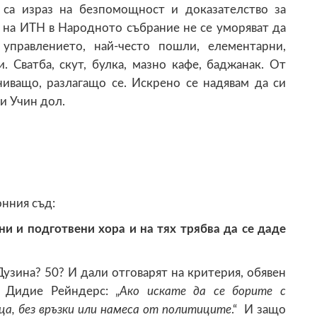
 са израз на безпомощност и доказателство за
 на ИТН в Народното събрание не се уморяват да
управлението, най-често пошли, елементарни,
. Сватба, скут, булка, мазно кафе, баджанак. От
иващо, разлагащо се. Искрено се надявам да си
и Учин дол.
нния съд:
ни и подготвени хора и на тях трябва да се даде
Дузина? 50? И дали отговарят на критерия, обявен
 Дидие Рейндерс: „
Ако искате да се борите с
ца, без връзки или намеса от политиците
.“ И защо