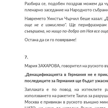
Разбира се, подобен поздрав можем да чу
пленарно заседание на Народното събрани
Навремето Уинстън Чърчил беше казал: „
Д
още
не е измислено
". Ще перифразирам
съвършена, но нищо по-добро от Нея все още 
Остана да си го повярваме!
7.
Мария ЗАХАРОВА, говорител на руското в
„
Денацификацията в Германия не е прик
последиците за Германия ще бъдат ужасн
Заплахата е по повод на изтеклите р
използването на ракетите Taurus за разруш
Москва е привикан в руското външно мини