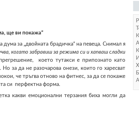
Р
Т
ма, ще ви покажа“
А
 дума за „двойната брадичка“ на певеца. Снимал я
К
лучва, когато забравиш за режима
си и хапваш сладки
И
прегрешение, което тутакси е припознато като
Х
 Но за да не разочарова онези, които го харесват
Б
покои, че тръгва отново на фитнес, за да се покаже
А
ата си перфектна форма.
етка какви емоционални терзания биха могли да