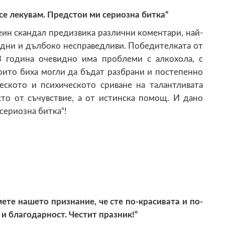
е лекувам. Предстои ми сериозна битка“
еин скандал предизвика различни коментари, най-
хидни и дълбоко несправедливи. Победителката от
3 година очевидно има проблеми с алкохола, с
оито биха могли да бъдат разбрани и постепенно
ското и психическото сриване на талантливата
сто от съчувствие, а от истинска помощ. И дано
сериозна битка“!
ете нашето признание, че сте по-красивата и по-
и благодарност. Честит празник!“