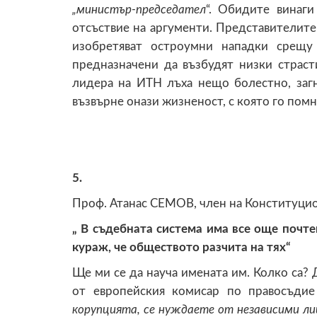
„министър-председател
“. Обидите винаги
отсъствие на аргументи. Представителите
изобретяват остроумни нападки срещу 
предназначени да възбудят низки страсти
лидера на ИТН лъха нещо болестно, загн
възвърне онази жизненост, с която го помн
5.
Проф. Атанас СЕМОВ, член на Конституцио
„ В съдебната система има все още почте
кураж, че обществото разчита на тях“
Ще ми се да науча имената им. Колко са? 
от европейския комисар по правосъдие
корупцията, се нуждаете от независими ли