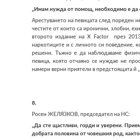
„Имам нужда от помощ, необходимо е да с
Арестуването на певицата след пореден н
честите от които са иронични, злобни, е
второто издание на X Factor през 201
наркотиците и с личното си поведение, к
решени. Тъжно е да наблюдаваме физиче
певица, която отчаяно се нуждае не про
намери верни приятели в предстоящата й „
8.
Росен ЖЕЛЯЗКОВ, председател на НС:
„Да сте щастливи, горди и уверени
.
Прием
добрата половина от човешкия род, както 