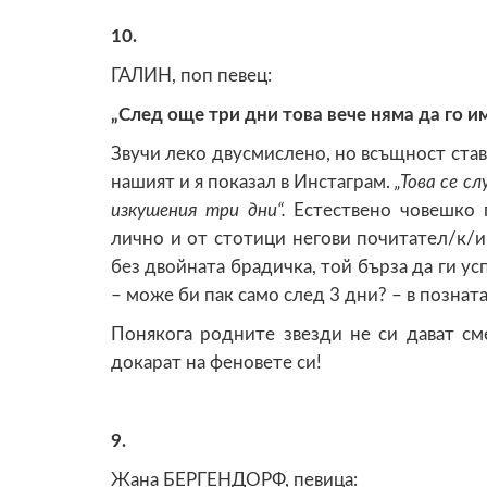
10.
ГАЛИН, поп певец:
„След още три дни това вече няма да го и
Звучи леко двусмислено, но всъщност става
нашият и я показал в Инстаграм.
„Това се с
изкушения три дни“.
Естествено човешко 
лично и от стотици негови почитател/к/и.
без двойната брадичка, той бърза да ги ус
– може би пак само след 3 дни? – в познат
Понякога родните звезди не си дават см
докарат на феновете си!
9.
Жана БЕРГЕНДОРФ, певица: