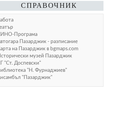
СПРАВОЧНИК
абота
еатър
КИНО-Програма
втогара Пазарджик - разписание
арта на Пазарджик в
bgmaps.com
сторически музей Пазарджик
Г "Ст. Доспевски"
иблиотека "Н. Фурнаджиев"
нсамбъл "Пазарджик"