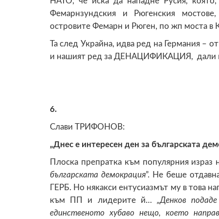
НАТО, че иска да нападне Русия, която,
Фемарнзундския и Рюгенския мостове,
островите Фемарн и Рюген, по жп моста в 
Та след Украйна, идва ред на Германия – о
и нашият ред за ДЕНАЦИФИКАЦИЯ, дали н
6.
Слави ТРИФОНОВ:
„Днес е интересен ден за българската дем
Плоска препратка към популярния израз 
българската демокрация
”. Не беше отдавн
ГЕРБ. Но някакси ентусиазмът му в това на
към ПП и лидерите й…
„Денков подаде
единственото хубаво нещо, което напра