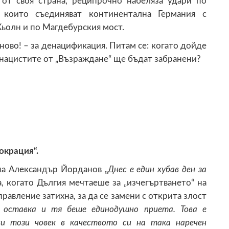
 от своя страна, реципрочно набеляза удари по
 които съединяват континентална Германия с
Кьолн и по Магдебурския мост.
тново! – за денацификация. Питам се: когато дойде
ацистите от „Възраждане“ ще бъдат забранени?
окрация“.
на Александър Йорданов „
Днес
е един хубав
ден за
а, когато Дългия мечтаеше за „изчегъртването“ на
правление затихна, за да се замени с открита злост
 оставка и тя беше единодушно приета. Това е
ви този човек в качеството си на така наречен